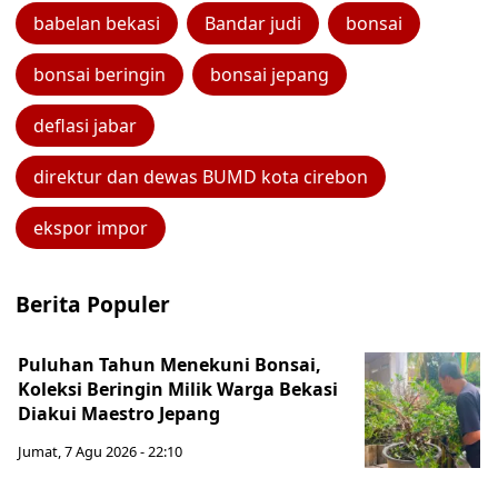
babelan bekasi
Bandar judi
bonsai
bonsai beringin
bonsai jepang
deflasi jabar
direktur dan dewas BUMD kota cirebon
ekspor impor
Berita Populer
Puluhan Tahun Menekuni Bonsai,
Koleksi Beringin Milik Warga Bekasi
Diakui Maestro Jepang
Jumat, 7 Agu 2026 - 22:10