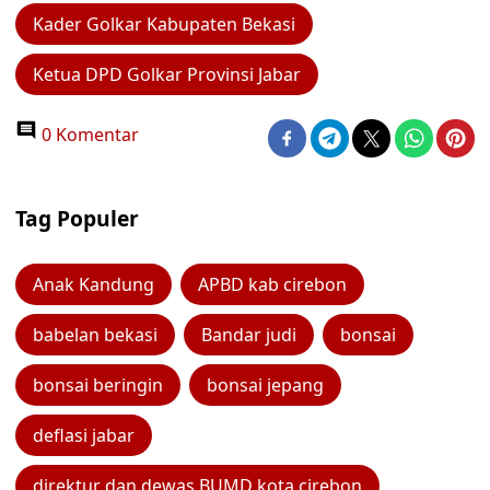
Kader Golkar Kabupaten Bekasi
Ketua DPD Golkar Provinsi Jabar
0 Komentar
Tag Populer
Anak Kandung
APBD kab cirebon
babelan bekasi
Bandar judi
bonsai
bonsai beringin
bonsai jepang
deflasi jabar
direktur dan dewas BUMD kota cirebon