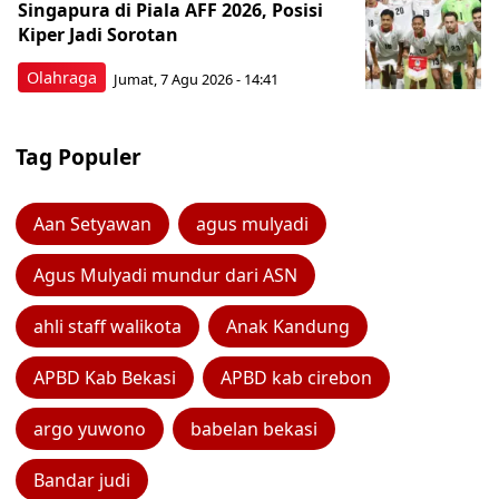
Singapura di Piala AFF 2026, Posisi
Kiper Jadi Sorotan
Olahraga
Jumat, 7 Agu 2026 - 14:41
Tag Populer
Aan Setyawan
agus mulyadi
Agus Mulyadi mundur dari ASN
ahli staff walikota
Anak Kandung
APBD Kab Bekasi
APBD kab cirebon
argo yuwono
babelan bekasi
Bandar judi