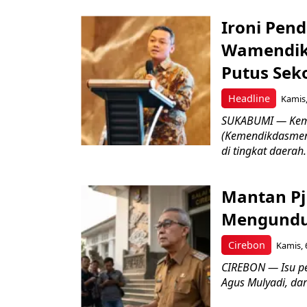
Ironi Pend
Wamendik
Putus Seko
Headline
Kamis,
SUKABUMI — Keme
(Kemendikdasmen)
di tingkat daerah.
Mantan Pj
Mengundur
Cirebon
Kamis, 
CIREBON — Isu pe
Agus Mulyadi, dar