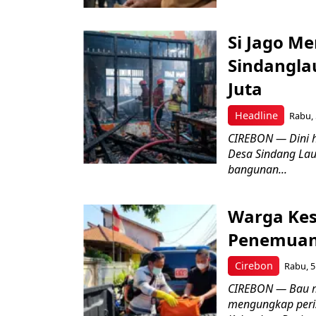
Si Jago M
Sindangla
Juta
Headline
Rabu, 
CIREBON — Dini 
Desa Sindang La
bangunan...
Warga Kes
Penemuan
Cirebon
Rabu, 5
CIREBON — Bau me
mengungkap peri