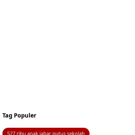
Tag Populer
527 ribu anak jabar putus sekolah