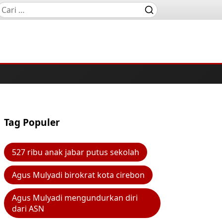
Tag Populer
527 ribu anak jabar putus sekolah
Agus Mulyadi birokrat kota cirebon
Agus Mulyadi mengundurkan diri
dari ASN