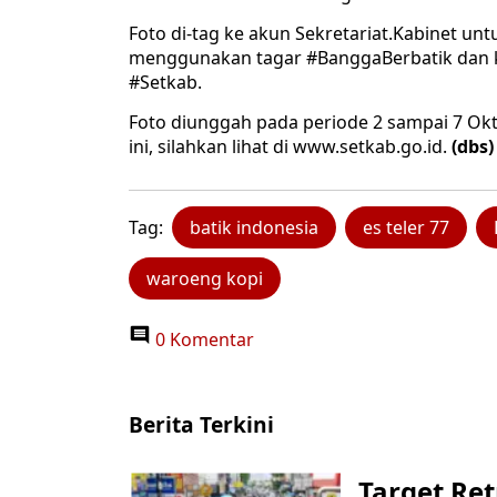
Foto di-tag ke akun Sekretariat.Kabinet un
menggunakan tagar #BanggaBerbatik dan 
#Setkab.
Foto diunggah pada periode 2 sampai 7 Okto
ini, silahkan lihat di www.setkab.go.id.
(dbs)
Tag:
batik indonesia
es teler 77
waroeng kopi
0 Komentar
Berita Terkini
Target Ret