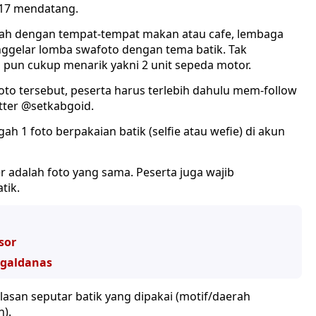
017 mendatang.
kalah dengan tempat-tempat makan atau cafe, lembaga
nggelar lomba swafoto dengan tema batik. Tak
pun cukup menarik yakni 2 unit sepeda motor.
oto tersebut, peserta harus terlebih dahulu mem-follow
tter @setkabgoid.
h 1 foto berpakaian batik (selfie atau wefie) di akun
r adalah foto yang sama. Peserta juga wajib
tik.
sor
egaldanas
asan seputar batik yang dipakai (motif/daerah
n).