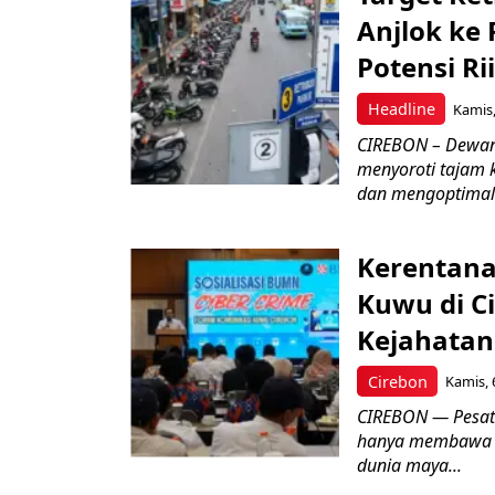
Anjlok ke 
Potensi Rii
Headline
Kamis,
CIREBON – Dewan
menyoroti tajam 
dan mengoptimal
Kerentana
Kuwu di C
Kejahatan
Cirebon
Kamis, 
CIREBON — Pesatn
hanya membawa k
dunia maya...