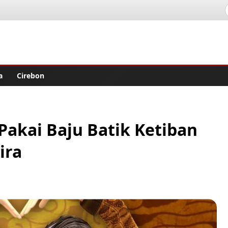
lisher
a
Cirebon
 Pakai Baju Batik Ketiban
ira