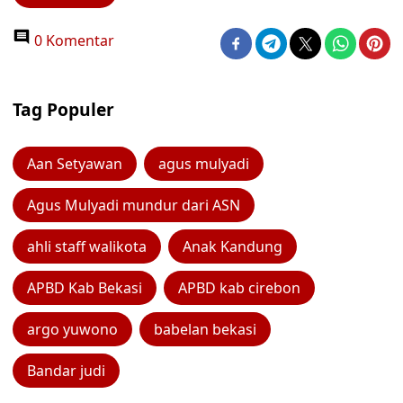
0 Komentar
Tag Populer
Aan Setyawan
agus mulyadi
Agus Mulyadi mundur dari ASN
ahli staff walikota
Anak Kandung
APBD Kab Bekasi
APBD kab cirebon
argo yuwono
babelan bekasi
Bandar judi