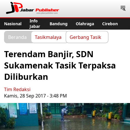
Jabar Publisher
Info
Nasional
Bandung
Olahraga
Cirebon
Jabar
Beranda
Tasikmalaya
Gerbang Tasik
Terendam Banjir, SDN
Sukamenak Tasik Terpaksa
Diliburkan
Tim Redaksi
Kamis, 28 Sep 2017 - 3:48 PM