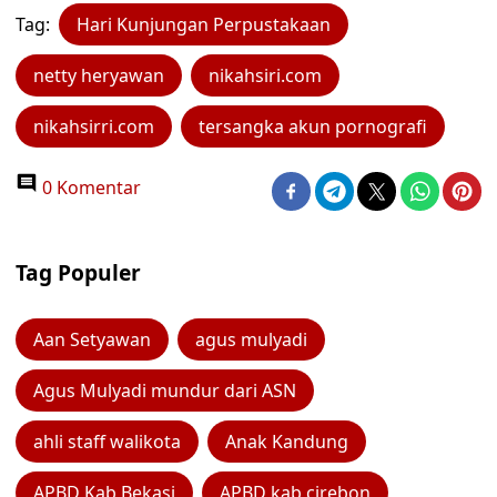
Tag:
Hari Kunjungan Perpustakaan
netty heryawan
nikahsiri.com
nikahsirri.com
tersangka akun pornografi
0 Komentar
Tag Populer
Aan Setyawan
agus mulyadi
Agus Mulyadi mundur dari ASN
ahli staff walikota
Anak Kandung
APBD Kab Bekasi
APBD kab cirebon