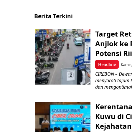
Berita Terkini
Target Ret
Anjlok ke 
Potensi Rii
Headline
Kamis,
CIREBON – Dewan
menyoroti tajam 
dan mengoptimal
Kerentana
Kuwu di C
Kejahatan