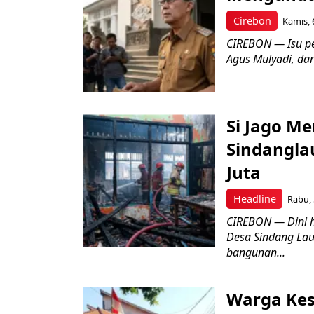
Cirebon
Kamis, 
CIREBON — Isu pe
Agus Mulyadi, dar
Si Jago M
Sindangla
Juta
Headline
Rabu, 
CIREBON — Dini 
Desa Sindang La
bangunan...
Warga Kes