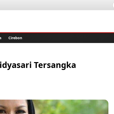
lisher
a
Cirebon
idyasari Tersangka