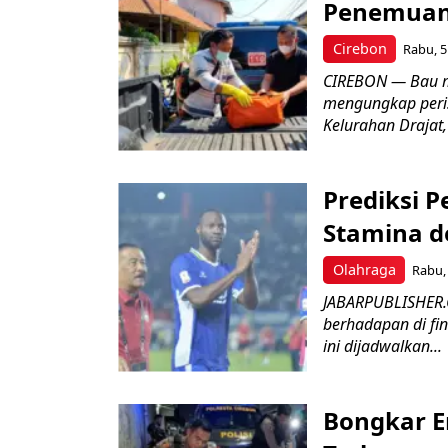
Penemuan
Cirebon
Rabu, 5
CIREBON — Bau me
mengungkap peri
Kelurahan Drajat,
Prediksi 
Stamina d
Olahraga
Rabu, 
JABARPUBLISHER.
berhadapan di fin
ini dijadwalkan...
Bongkar E