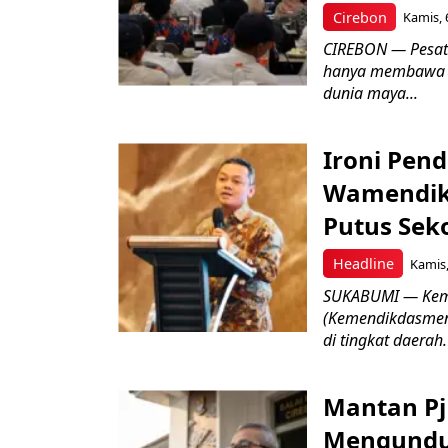
Cirebon
Kamis, 
CIREBON — Pesatn
hanya membawa k
dunia maya...
Ironi Pend
Wamendik
Putus Seko
Headline
Kamis,
SUKABUMI — Keme
(Kemendikdasmen)
di tingkat daerah.
Mantan Pj
Mengundur