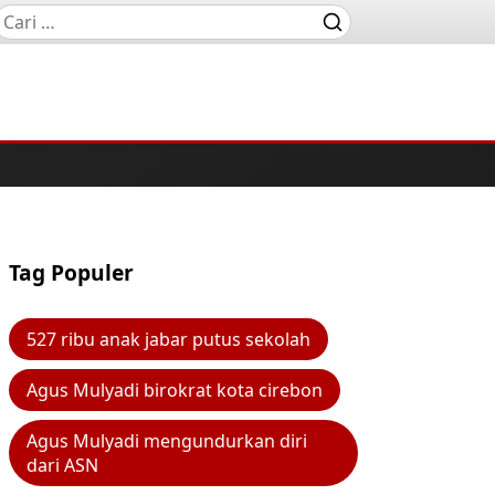
Tag Populer
527 ribu anak jabar putus sekolah
Agus Mulyadi birokrat kota cirebon
Agus Mulyadi mengundurkan diri
dari ASN