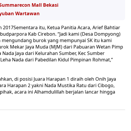
 Summarecon Mall Bekasi
uyuban Wartawan
Sementara itu, Ketua Panitia Acara, Arief Bahtiar
budparpora Kab Cirebon. “Jadi kami (Desa Dompyong)
ta mengundang burok yang mempunyai SK itu kami
 Burok Mekar Jaya Muda (MJM) dari Pabuaran Wetan Pimp
ya Nada Jaya dari Kelurahan Sumber, Kec Sumber
a Leha Nada dari Pabedilan Kidul Pimpinan Rohmat,”
kan, di posisi Juara Harapan 1 diraih oleh Onih Jaya
ara Harapan 2 yakni Nada Mustika Ratu dari Cibogo,
hak, acara ini Alhamdulillah berjalan lancar hingga