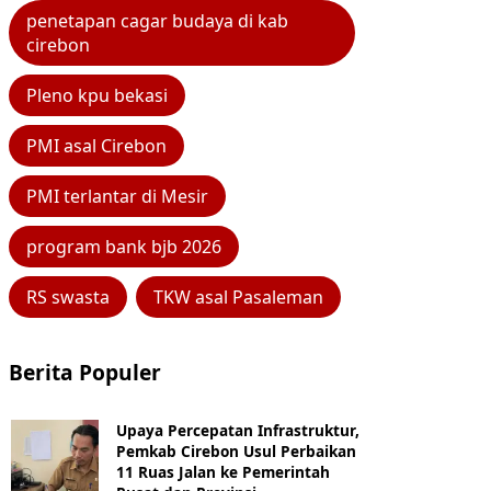
penetapan cagar budaya di kab
cirebon
Pleno kpu bekasi
PMI asal Cirebon
PMI terlantar di Mesir
program bank bjb 2026
RS swasta
TKW asal Pasaleman
Berita Populer
Upaya Percepatan Infrastruktur,
Pemkab Cirebon Usul Perbaikan
11 Ruas Jalan ke Pemerintah