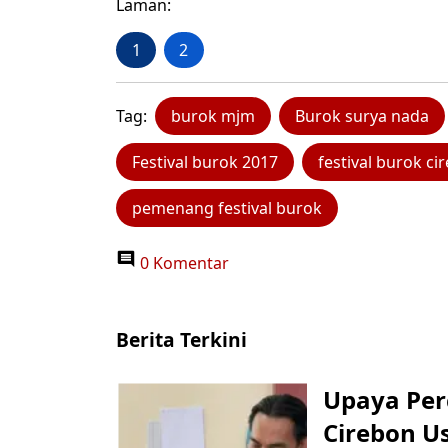
Laman:
1
2
Tag:
burok mjm
Burok surya nada
Festival burok 2017
festival burok ci
pemenang festival burok
0 Komentar
Berita Terkini
Upaya Per
Cirebon Us