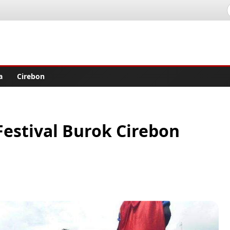
lisher
a
Cirebon
Festival Burok Cirebon