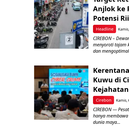
Anjlok ke 
Potensi Rii
Headline
Kamis,
CIREBON – Dewan
menyoroti tajam 
dan mengoptimal
Kerentana
Kuwu di C
Kejahatan
Cirebon
Kamis, 
CIREBON — Pesatn
hanya membawa k
dunia maya...