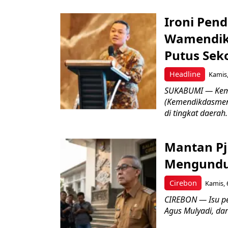
Ironi Pend
Wamendik
Putus Seko
Headline
Kamis,
SUKABUMI — Keme
(Kemendikdasmen)
di tingkat daerah.
Mantan Pj
Mengundur
Cirebon
Kamis, 
CIREBON — Isu pe
Agus Mulyadi, dar