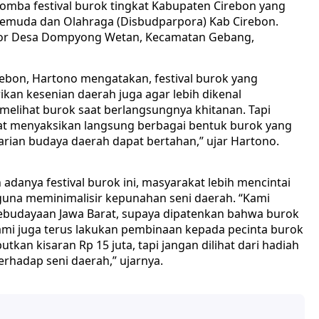
omba festival burok tingkat Kabupaten Cirebon yang
Pemuda dan Olahraga (Disbudparpora) Kab Cirebon.
ntor Desa Dompyong Wetan, Kecamatan Gebang,
ebon, Hartono mengatakan, festival burok yang
ikan kesenian daerah juga agar lebih dikenal
melihat burok saat berlangsungnya khitanan. Tapi
pat menyaksikan langsung berbagai bentuk burok yang
arian budaya daerah dapat bertahan,” ujar Hartono.
danya festival burok ini, masyarakat lebih mencintai
guna meminimalisir kepunahan seni daerah. “Kami
ebudayaan Jawa Barat, supaya dipatenkan bahwa burok
u, kami juga terus lakukan pembinaan kepada pecinta burok
utkan kisaran Rp 15 juta, tapi jangan dilihat dari hadiah
erhadap seni daerah,” ujarnya.