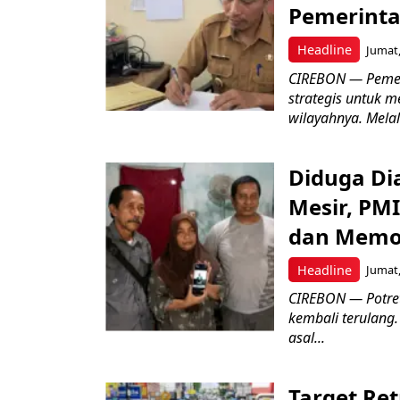
Pemerinta
Headline
Jumat,
CIREBON — Pemer
strategis untuk m
wilayahnya. Melal
Diduga Dia
Mesir, PM
dan Memo
Headline
Jumat,
CIREBON — Potret
kembali terulang.
asal...
Target Ret