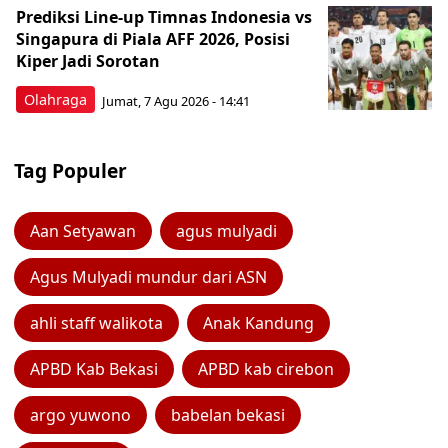
Prediksi Line-up Timnas Indonesia vs
Singapura di Piala AFF 2026, Posisi
Kiper Jadi Sorotan
Olahraga
Jumat, 7 Agu 2026 - 14:41
Tag Populer
Aan Setyawan
agus mulyadi
Agus Mulyadi mundur dari ASN
ahli staff walikota
Anak Kandung
APBD Kab Bekasi
APBD kab cirebon
argo yuwono
babelan bekasi