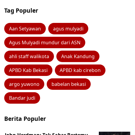
Tag Populer
Aan Setyawan
agus mulyadi
Agus Mulyadi mundur dari ASN
ahli staff walikota
Anak Kandung
APBD Kab Bekasi
APBD kab cirebon
argo yuwono
babelan bekasi
Bandar judi
Berita Populer