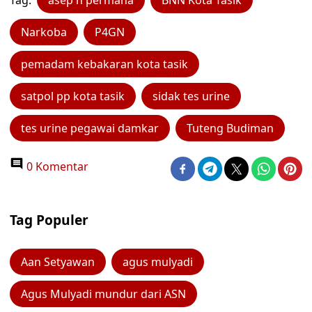
Tag:
asep h permana
BNN Kota Tasik
Narkoba
P4GN
pemadam kebakaran kota tasik
satpol pp kota tasik
sidak tes urine
tes urine pegawai damkar
Tuteng Budiman
0 Komentar
Tag Populer
Aan Setyawan
agus mulyadi
Agus Mulyadi mundur dari ASN