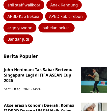
ahli staff walikota
Anak Kandung
APBD Kab Bekasi
APBD kab cirebon
argo yuwono
babelan bekasi
Bandar judi
Berita Populer
John Herdman: Tak Sabar Bertemu
Singapura Lagi di FIFA ASEAN Cup
2026
Sabtu, 8 Agu 2026 - 14:24
Akselerasi Ekonomi Daerah: Komisi
II DPRD Dorong UMKM Naik Kelas