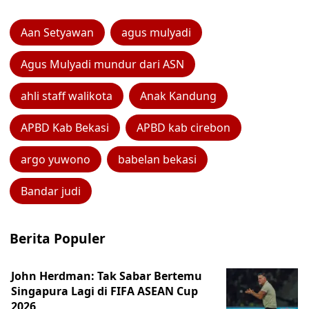
Aan Setyawan
agus mulyadi
Agus Mulyadi mundur dari ASN
ahli staff walikota
Anak Kandung
APBD Kab Bekasi
APBD kab cirebon
argo yuwono
babelan bekasi
Bandar judi
Berita Populer
John Herdman: Tak Sabar Bertemu
Singapura Lagi di FIFA ASEAN Cup
2026