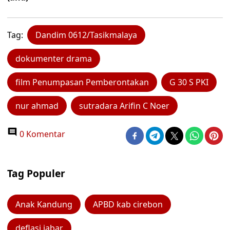
Tag:
Dandim 0612/Tasikmalaya
dokumenter drama
film Penumpasan Pemberontakan
G 30 S PKI
nur ahmad
sutradara Arifin C Noer
0 Komentar
Tag Populer
Anak Kandung
APBD kab cirebon
deflasi jabar