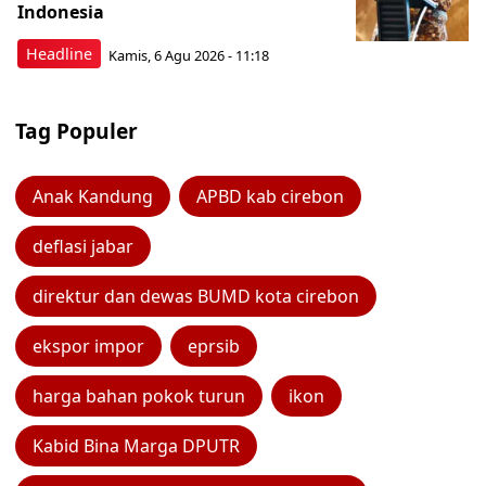
Indonesia
Headline
Kamis, 6 Agu 2026 - 11:18
Tag Populer
Anak Kandung
APBD kab cirebon
deflasi jabar
direktur dan dewas BUMD kota cirebon
ekspor impor
eprsib
harga bahan pokok turun
ikon
Kabid Bina Marga DPUTR