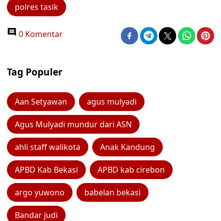
polres tasik
0 Komentar
Tag Populer
Aan Setyawan
agus mulyadi
Agus Mulyadi mundur dari ASN
ahli staff walikota
Anak Kandung
APBD Kab Bekasi
APBD kab cirebon
argo yuwono
babelan bekasi
Bandar judi