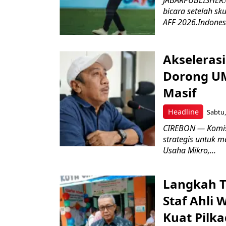
bicara setelah sk
AFF 2026.Indonesi
Akseleras
Dorong UM
Masif
Headline
Sabtu,
CIREBON — Komis
strategis untuk
Usaha Mikro,...
Langkah T
Staf Ahli 
Kuat Pilk