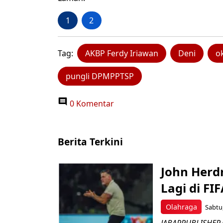
1
2
Tag:
AKBP Ferdy Iriawan
Deni
o
pungli DPMPPTSP
0 Komentar
Berita Terkini
John Herd
Lagi di FI
Olahraga
Sabtu,
JABARPUBLISHER.C