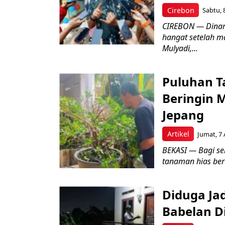
Cirebon
Sabtu, 
CIREBON — Dinami
hangat setelah ma
Mulyadi,...
Puluhan T
Beringin 
Jepang
Artikel
Jumat, 7 
BEKASI — Bagi se
tanaman hias ber
Diduga Ja
Babelan D