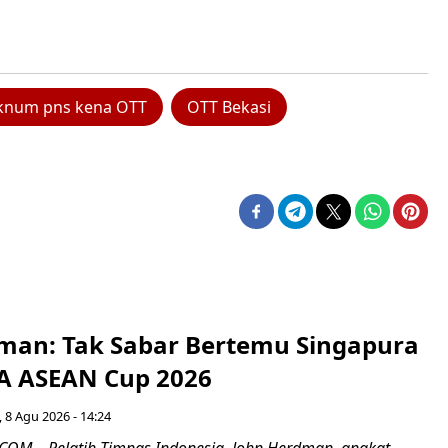
knum pns kena OTT
OTT Bekasi
man: Tak Sabar Bertemu Singapura
FA ASEAN Cup 2026
 8 Agu 2026 - 14:24
OM – Pelatih Timnas Indonesia, John Herdman, angkat