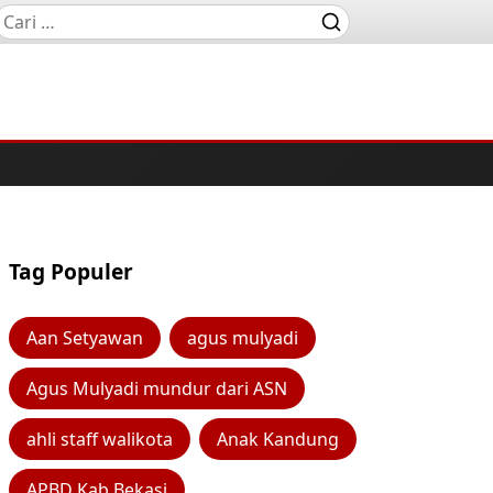
Tag Populer
Aan Setyawan
agus mulyadi
Agus Mulyadi mundur dari ASN
ahli staff walikota
Anak Kandung
APBD Kab Bekasi