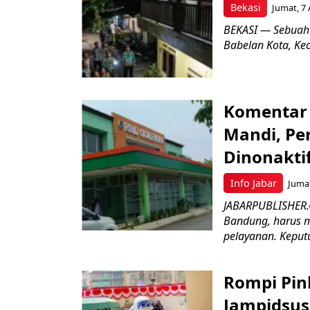
Bekasi
Jumat, 7 
BEKASI — Sebuah
Babelan Kota, Ke
Komentar 
Mandi, Pe
Dinonakti
Info Jabar
Jumat
JABARPUBLISHER.
Bandung, harus m
pelayanan. Keputu
Rompi Pin
Jampidsus 