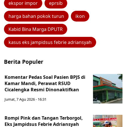
ekspor impor
eprsib
harga bahan pokok turun
ikon
Kabid Bina Marga DPUTR
kasus eks jampidsus febrie adriansyah
Berita Populer
Komentar Pedas Soal Pasien BPJS di
Kamar Mandi, Perawat RSUD
Cicalengka Resmi Dinonaktifkan
Jumat, 7 Agu 2026 - 16:31
Rompi Pink dan Tangan Terborgol,
Eks Jampidsus Febrie Adriansyah