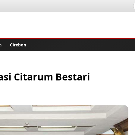
lisher
a
Cirebon
asi Citarum Bestari