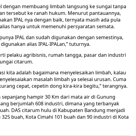
del dengan membuang limbah langsung ke sungai tanpa
an tersebut ke ranah hukum. Menurut pantauannya,
akan IPAL nya dengan baik, ternyata masih ada pula
 alias hanya untuk memenuhi persyaratan semata.
ng punya IPAL dan sudah digunakan dengan semestinya,
 digunakan alias IPAL-IPALan,” tuturnya.
 pelaku agribisnis, rumah tangga, pasar dan industri
ungai citarum.
ntasi kita adalah bagaimana menyelesaikan limbah, kalau
nyelesaiakan masalah limbah ya selesai urusan. Cuma
kurang cepat, cepetin dong kira-kira begitu,” terangnya.
um sepanjang hampir 30 Km dari mata air di Gunung
ng berjumlah 608 industri, dimana yang terbanyak
8 buah. DAS citarum hulu di Kabupaten Bandung menjadi
 325 buah, Kota Cimahi 101 buah dan 90 industri di Kota