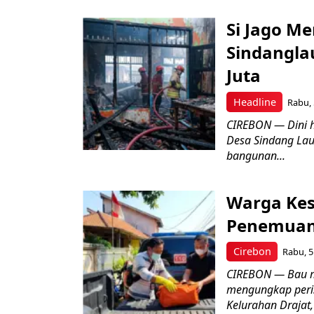
Si Jago M
Sindangla
Juta
Headline
Rabu, 
CIREBON — Dini 
Desa Sindang La
bangunan...
Warga Kes
Penemuan
Cirebon
Rabu, 5
CIREBON — Bau me
mengungkap peri
Kelurahan Drajat,