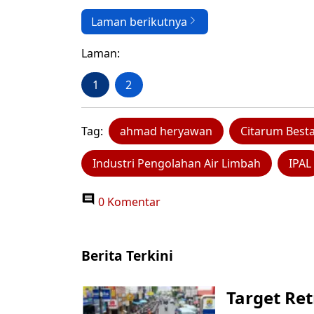
Laman berikutnya
Laman:
1
2
Tag:
ahmad heryawan
Citarum Besta
Industri Pengolahan Air Limbah
IPAL
0 Komentar
Berita Terkini
Target Ret