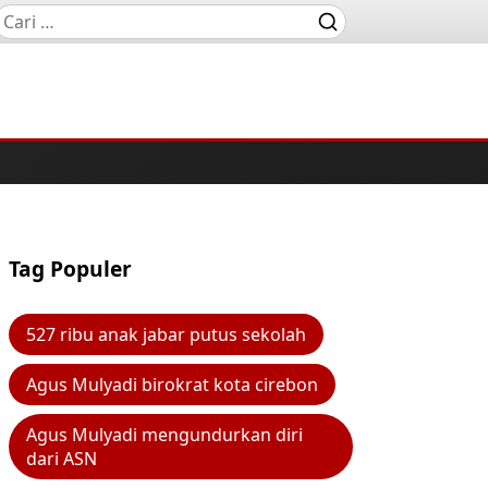
Tag Populer
527 ribu anak jabar putus sekolah
Agus Mulyadi birokrat kota cirebon
Agus Mulyadi mengundurkan diri
dari ASN