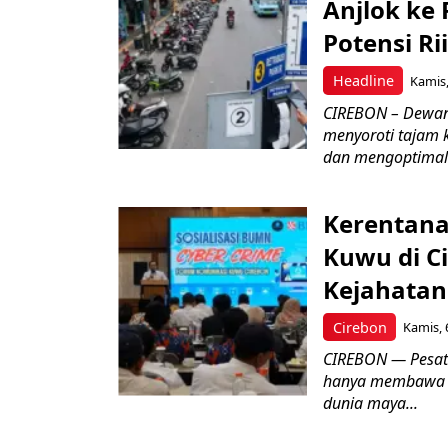
Anjlok ke 
Potensi Rii
Headline
Kamis,
CIREBON – Dewan
menyoroti tajam 
dan mengoptimal
Kerentana
Kuwu di C
Kejahatan
Cirebon
Kamis, 
CIREBON — Pesatn
hanya membawa k
dunia maya...