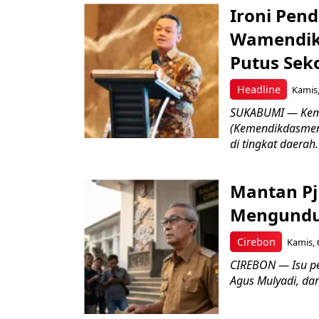
Ironi Pend
Wamendik
Putus Seko
Headline
Kamis,
SUKABUMI — Keme
(Kemendikdasmen)
di tingkat daerah.
Mantan Pj
Mengundur
Cirebon
Kamis, 
CIREBON — Isu pe
Agus Mulyadi, dar