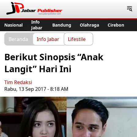
Jabar Publisher
Info
Nasional
Bandung
Olahraga
Cirebon
Jabar
Beranda
Info Jabar
Lifestile
Berikut Sinopsis “Anak
Langit” Hari Ini
Tim Redaksi
Rabu, 13 Sep 2017 - 8:18 AM