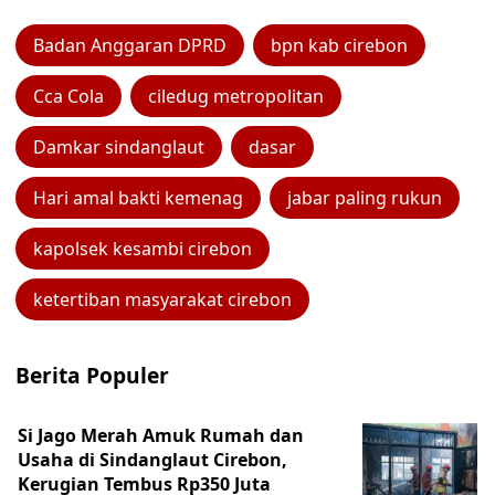
Badan Anggaran DPRD
bpn kab cirebon
Cca Cola
ciledug metropolitan
Damkar sindanglaut
dasar
Hari amal bakti kemenag
jabar paling rukun
kapolsek kesambi cirebon
ketertiban masyarakat cirebon
Berita Populer
Si Jago Merah Amuk Rumah dan
Usaha di Sindanglaut Cirebon,
Kerugian Tembus Rp350 Juta