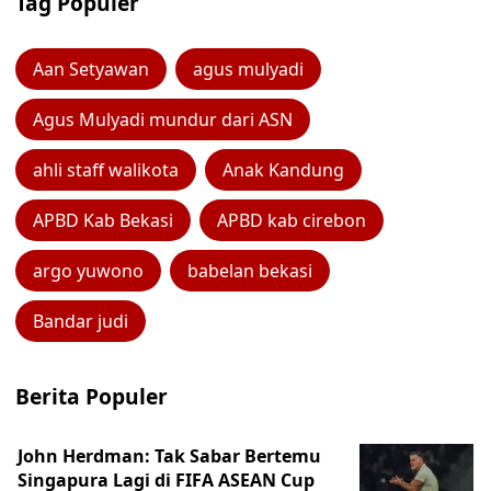
Tag Populer
Aan Setyawan
agus mulyadi
Agus Mulyadi mundur dari ASN
ahli staff walikota
Anak Kandung
APBD Kab Bekasi
APBD kab cirebon
argo yuwono
babelan bekasi
Bandar judi
Berita Populer
John Herdman: Tak Sabar Bertemu
Singapura Lagi di FIFA ASEAN Cup