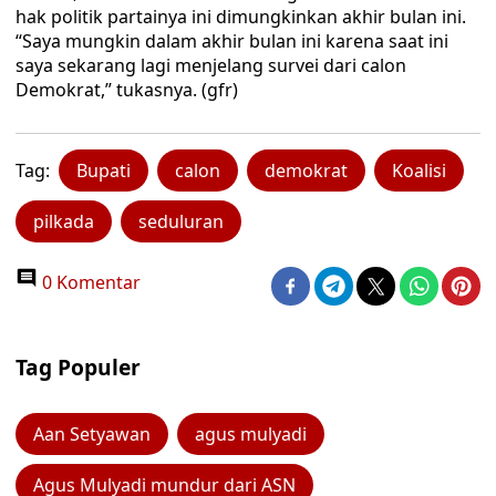
hak politik partainya ini dimungkinkan akhir bulan ini.
“Saya mungkin dalam akhir bulan ini karena saat ini
saya sekarang lagi menjelang survei dari calon
Demokrat,” tukasnya. (gfr)
Tag:
Bupati
calon
demokrat
Koalisi
pilkada
seduluran
0 Komentar
Tag Populer
Aan Setyawan
agus mulyadi
Agus Mulyadi mundur dari ASN