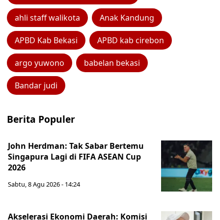
ahli staff walikota
Anak Kandung
APBD Kab Bekasi
APBD kab cirebon
argo yuwono
babelan bekasi
Bandar judi
Berita Populer
John Herdman: Tak Sabar Bertemu
Singapura Lagi di FIFA ASEAN Cup
2026
Sabtu, 8 Agu 2026 - 14:24
Akselerasi Ekonomi Daerah: Komisi