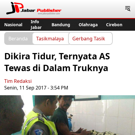
Jabar Publisher
Info
Nasional
Bandung
Olahraga
Cirebon
Jabar
Beranda
Tasikmalaya
Gerbang Tasik
Dikira Tidur, Ternyata AS
Tewas di Dalam Truknya
Tim Redaksi
Senin, 11 Sep 2017 - 3:54 PM