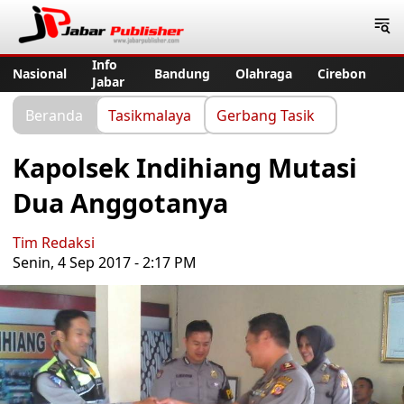
Jabar Publisher
Info
Nasional
Bandung
Olahraga
Cirebon
Jabar
Beranda
Tasikmalaya
Gerbang Tasik
Kapolsek Indihiang Mutasi
Dua Anggotanya
Tim Redaksi
Senin, 4 Sep 2017 - 2:17 PM