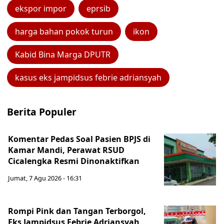
ekspor impor
eprsib
harga bahan pokok turun
ikon
Kabid Bina Marga DPUTR
kasus eks jampidsus febrie adriansyah
Berita Populer
Komentar Pedas Soal Pasien BPJS di
Kamar Mandi, Perawat RSUD
Cicalengka Resmi Dinonaktifkan
Jumat, 7 Agu 2026 - 16:31
Rompi Pink dan Tangan Terborgol,
Eks Jampidsus Febrie Adriansyah