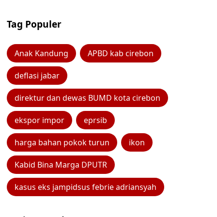
Tag Populer
Anak Kandung
APBD kab cirebon
deflasi jabar
direktur dan dewas BUMD kota cirebon
ekspor impor
eprsib
harga bahan pokok turun
ikon
Kabid Bina Marga DPUTR
kasus eks jampidsus febrie adriansyah