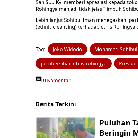
San Suu Kyi memberi apresiasi kepada tokoh
Rohingya menjadi tidak jelas,” imbuh Sohib
Lebih lanjut Sohibul Iman menegaskan, pa
(ethnic cleansing) terhadap etnis Rohingya 
Tag:
Joko Widodo
Mohamad Sohibul
pembersihan etnis rohingya
Preside
0 Komentar
Berita Terkini
Puluhan T
Beringin 