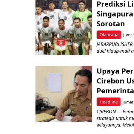
Prediksi L
Singapura 
Sorotan
Olahraga
Jumat,
JABARPUBLISHER.
duel hidup-mati a
Upaya Per
Cirebon Us
Pemerinta
Headline
Jumat,
CIREBON — Pemer
strategis untuk m
wilayahnya. Melal