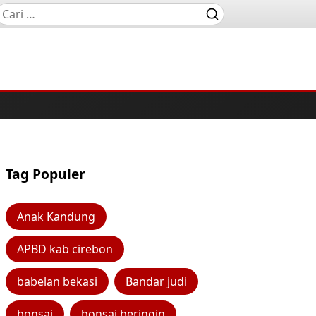
Tag Populer
Anak Kandung
APBD kab cirebon
babelan bekasi
Bandar judi
bonsai
bonsai beringin