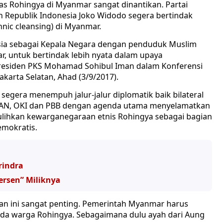
as Rohingya di Myanmar sangat dinantikan. Partai
n Republik Indonesia Joko Widodo segera bertindak
nic cleansing) di Myanmar.
sia sebagai Kepala Negara dengan penduduk Muslim
r, untuk bertindak lebih nyata dalam upaya
Presiden PKS Mohamad Sohibul Iman dalam Konferensi
akarta Selatan, Ahad (3/9/2017).
egera menempuh jalur-jalur diplomatik baik bilateral
ASEAN, OKI dan PBB dengan agenda utama menyelamatkan
ulihkan kewarganegaraan etnis Rohingya sebagai bagian
emokratis.
rindra
rsen” Miliknya
n ini sangat penting. Pemerintah Myanmar harus
a warga Rohingya. Sebagaimana dulu ayah dari Aung