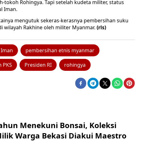
-tokoh Rohingya. Tapi setelah kudeta militer, status
ul Iman.
rtainya mengutuk sekeras-kerasnya pembersihan suku
di wilayah Rakhine oleh militer Myanmar.
(rls)
 Iman
pembersihan etnis myanmar
n PKS
Presiden RI
rohingya
ahun Menekuni Bonsai, Koleksi
Milik Warga Bekasi Diakui Maestro