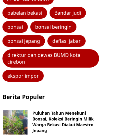
babelan bekasi
Bandar judi
bonsai
bonsai beringin
bonsai jepang
deflasi jabar
direktur dan dewas BUMD kota
cirebon
ekspor impor
Berita Populer
Puluhan Tahun Menekuni
Bonsai, Koleksi Beringin Milik
Warga Bekasi Diakui Maestro
Jepang