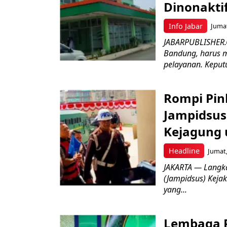
Dinonakti
Info Jabar
Jumat
JABARPUBLISHER.
Bandung, harus m
pelayanan. Keputu
Rompi Pin
Jampidsus 
Kejagung 
Headline
Jumat,
JAKARTA — Langk
(Jampidsus) Kejak
yang...
Lembaga P