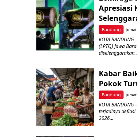
Apresiasi
Selenggar
Bandung
Jumat,
KOTA BANDUNG –
(LPTQ) Jawa Bara
diselenggarakan..
Kabar Bai
Pokok Turu
Bandung
Jumat,
KOTA BANDUNG – 
terjadinya deflas
2026...