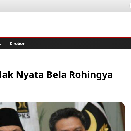
lisher
a
Cirebon
dak Nyata Bela Rohingya