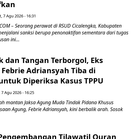
fkan
, 7 Agu 2026 - 16:31
COM – Seorang perawat di RSUD Cicalengka, Kabupaten
enjalani sanksi berupa penonaktifan sementara dari tugas
san ini...
k dan Tangan Terborgol, Eks
Febrie Adriansyah Tiba di
untuk Diperiksa Kasus TPPU
 7 Agu 2026 - 16:25
ah mantan Jaksa Agung Muda Tindak Pidana Khusus
saan Agung, Febrie Adriansyah, kini berbalik arah. Sosok
engembangan Tilawatil Quran