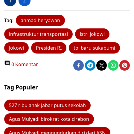
1
2
Tag:
ahmad heryawan
infrastruktur transportasi
istri jokowi
Jokowi
Presiden RI
tol baru sukabumi
0 Komentar
Tag Populer
527 ribu anak jabar putus sekolah
Agus Mulyadi birokrat kota cirebon
Agus Mulyadi mengundurkan diri dari ASN