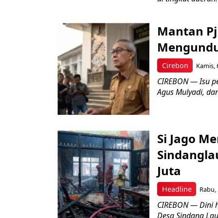
Mantan Pj
Mengundur
Cirebon
Kamis, 
CIREBON — Isu pe
Agus Mulyadi, dar
Si Jago M
Sindangla
Juta
Headline
Rabu, 
CIREBON — Dini 
Desa Sindang La