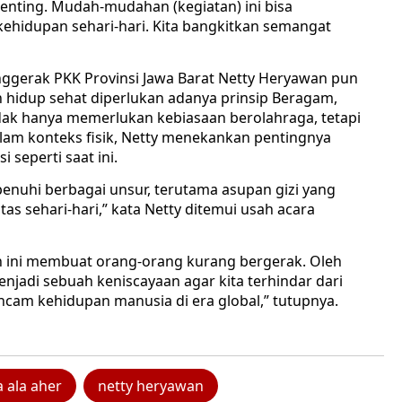
nting. Mudah-mudahan (kegiatan) ini bisa
ehidupan sehari-hari. Kita bangkitkan semangat
nggerak PKK Provinsi Jawa Barat Netty Heryawan pun
idup sehat diperlukan adanya prinsip Beragam,
dak hanya memerlukan kebiasaan berolahraga, tetapi
lam konteks fisik, Netty menekankan pentingnya
 seperti saat ini.
penuhi berbagai unsur, terutama asupan gizi yang
s sehari-hari,” kata Netty ditemui usah acara
rn ini membuat orang-orang kurang bergerak. Oleh
menjadi sebuah keniscayaan agar kita terhindar dari
cam kehidupan manusia di era global,” tutupnya.
 ala aher
netty heryawan