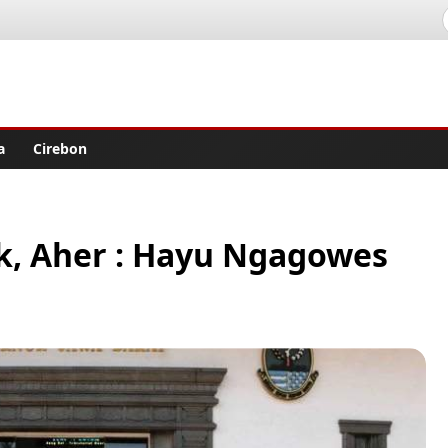
lisher
a
Cirebon
k, Aher : Hayu Ngagowes