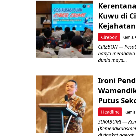
Kerentana
Kuwu di C
Kejahatan
Cirebon
Kamis, 
CIREBON — Pesatn
hanya membawa k
dunia maya...
Ironi Pend
Wamendik
Putus Seko
Headline
Kamis,
SUKABUMI — Keme
(Kemendikdasmen)
di tingkat daerah.