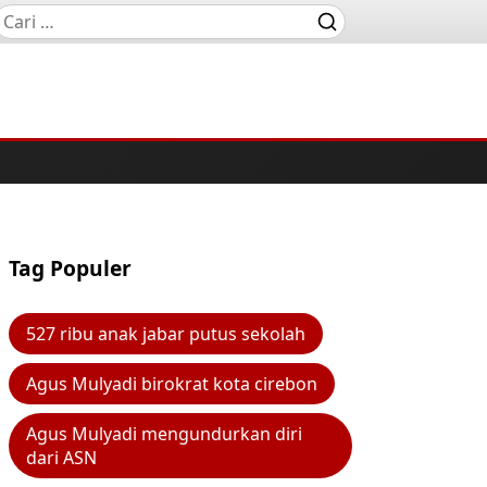
Tag Populer
527 ribu anak jabar putus sekolah
Agus Mulyadi birokrat kota cirebon
Agus Mulyadi mengundurkan diri
dari ASN