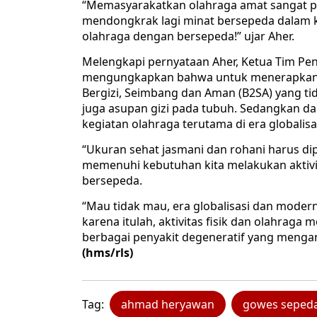
“Memasyarakatkan olahraga amat sangat pe
mendongkrak lagi minat bersepeda dalam k
olahraga dengan bersepeda!” ujar Aher.
Melengkapi pernyataan Aher, Ketua Tim Pe
mengungkapkan bahwa untuk menerapkan h
Bergizi, Seimbang dan Aman (B2SA) yang ti
juga asupan gizi pada tubuh. Sedangkan da
kegiatan olahraga terutama di era globalisasi
“Ukuran sehat jasmani dan rohani harus di
memenuhi kebutuhan kita melakukan aktivita
bersepeda.
“Mau tidak mau, era globalisasi dan mode
karena itulah, aktivitas fisik dan olahraga 
berbagai penyakit degeneratif yang mengan
(hms/rls)
Tag:
ahmad heryawan
gowes sepeda