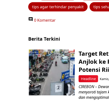
tips agar terhindar penyakit
tips seh
0 Komentar
Berita Terkini
Target Ret
Anjlok ke 
Potensi Rii
Headline
Kamis,
CIREBON – Dewan
menyoroti tajam 
dan mengoptimal