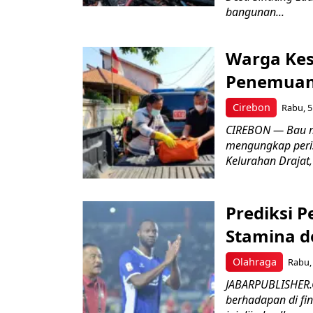
bangunan...
Warga Kes
Penemuan
Cirebon
Rabu, 5
CIREBON — Bau me
mengungkap peri
Kelurahan Drajat,
Prediksi 
Stamina d
Olahraga
Rabu, 
JABARPUBLISHER.
berhadapan di fin