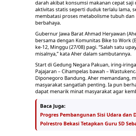
darah akibat konsumsi makanan cepat saji 
aktivitas statis seperti duduk terlalu lama
membatasi proses metabolisme tubuh dan 
berbahaya.
Gubernur Jawa Barat Ahmad Heryawan (Ahe
bersama dengan Komunitas Bike to Work (B
ke-12, Minggu (27/08) pagi. “Salah satu up
misalnya,” kata Aher dalam sambutannya.
Start di Gedung Negara Pakuan, iring-iringa
Pajajaran – Cihampelas bawah – Wastukenca
Diponegoro Bandung. Aher memandang, m
masyarakat sangatlah penting. Ia pun berh
dapat menarik minat masyarakat agar kemb
Baca Juga:
Progres Pembangunan Sisi Udara dan D
Polrestro Bekasi Tetapkan Guru SD Se