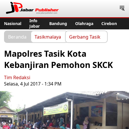
Jabar Publisher
Info
Nasional
Bandung
Olahraga
Cirebon
Jabar
Beranda
Tasikmalaya
Gerbang Tasik
Mapolres Tasik Kota
Kebanjiran Pemohon SKCK
Tim Redaksi
Selasa, 4 Jul 2017 - 1:34 PM