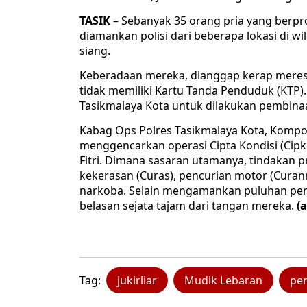
TASIK
– Sebanyak 35 orang pria yang berpr
diamankan polisi dari beberapa lokasi di w
siang.
Keberadaan mereka, dianggap kerap meres
tidak memiliki Kartu Tanda Penduduk (KTP
Tasikmalaya Kota untuk dilakukan pembinaa
Kabag Ops Polres Tasikmalaya Kota, Kompo
menggencarkan operasi Cipta Kondisi (Cipko
Fitri. Dimana sasaran utamanya, tindakan 
kekerasan (Curas), pencurian motor (Curanm
narkoba. Selain mengamankan puluhan peng
belasan sejata tajam dari tangan mereka.
(a
Tag:
jukirliar
Mudik Lebaran
pe