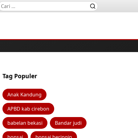
Tag Populer
Anak Kandung
APBD kab cirebon
babelan bekasi
Bandar judi
bonsai
bonsai beringin