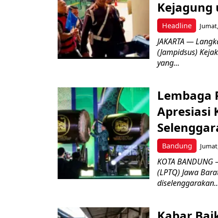
Kejagung 
Headline
Jumat,
JAKARTA — Langk
(Jampidsus) Kejak
yang...
Lembaga P
Apresiasi
Selenggar
Bandung
Jumat,
KOTA BANDUNG –
(LPTQ) Jawa Bara
diselenggarakan..
Kabar Bai