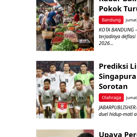
Pokok Turu
Bandung
Jumat,
KOTA BANDUNG – 
terjadinya deflas
2026...
Prediksi L
Singapura 
Sorotan
Olahraga
Jumat,
JABARPUBLISHER.
duel hidup-mati a
Upaya Per