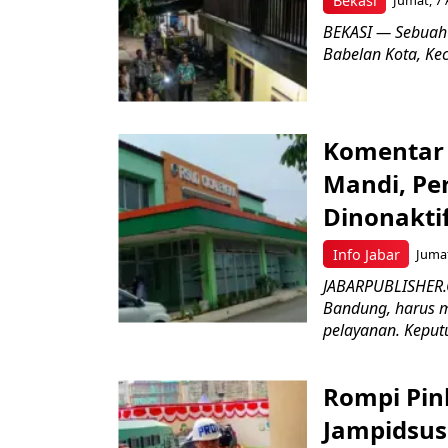
Bekasi
Jumat, 7 
BEKASI — Sebuah
Babelan Kota, Ke
Komentar 
Mandi, Pe
Dinonakti
Info Jabar
Jumat
JABARPUBLISHER.
Bandung, harus m
pelayanan. Keputu
Rompi Pin
Jampidsus 