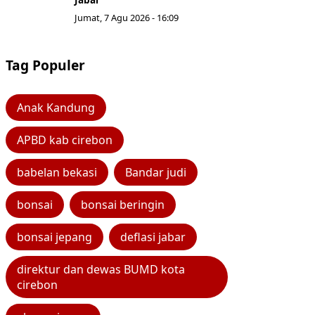
Jumat, 7 Agu 2026 - 16:09
Tag Populer
Anak Kandung
APBD kab cirebon
babelan bekasi
Bandar judi
bonsai
bonsai beringin
bonsai jepang
deflasi jabar
direktur dan dewas BUMD kota
cirebon