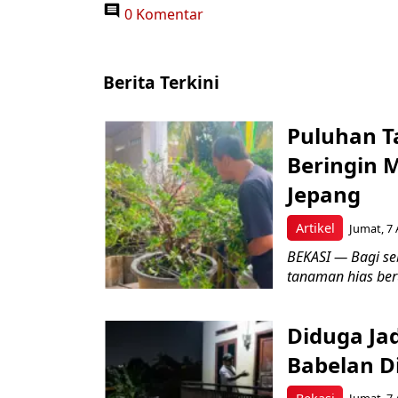
0 Komentar
Berita Terkini
Puluhan T
Beringin 
Jepang
Artikel
Jumat, 7 
BEKASI — Bagi se
tanaman hias ber
Diduga Ja
Babelan D