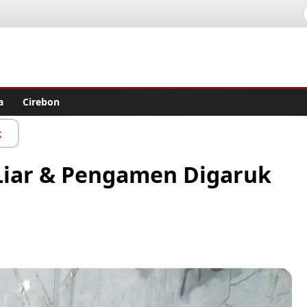
lisher
a
Cirebon
k
Liar & Pengamen Digaruk