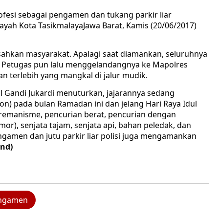
ofesi sebagai pengamen dan tukang parkir liar
ilayah Kota TasikmalayaJawa Barat, Kamis (20/06/2017)
ahkan masyarakat. Apalagi saat diamankan, seluruhnya
). Petugas pun lalu menggelandangnya ke Mapolres
n terlebih yang mangkal di jalur mudik.
l Gandi Jukardi menuturkan, jajarannya sedang
n) pada bulan Ramadan ini dan jelang Hari Raya Idul
premanisme, pencurian berat, pencurian dengan
or), senjata tajam, senjata api, bahan peledak, dan
amen dan jutu parkir liar polisi juga mengamankan
nd)
ngamen