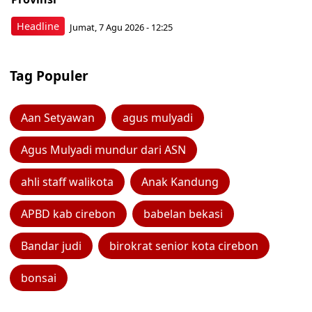
Headline
Jumat, 7 Agu 2026 - 12:25
Tag Populer
Aan Setyawan
agus mulyadi
Agus Mulyadi mundur dari ASN
ahli staff walikota
Anak Kandung
APBD kab cirebon
babelan bekasi
Bandar judi
birokrat senior kota cirebon
bonsai