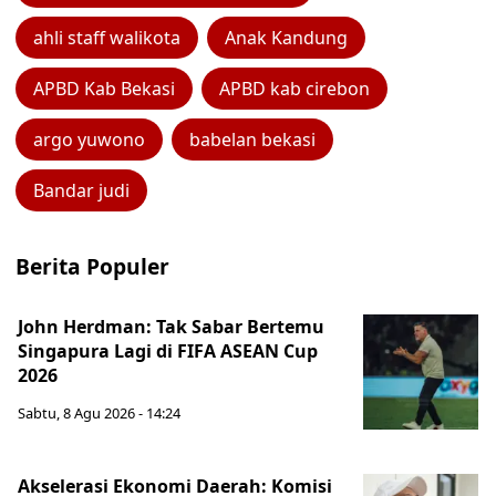
ahli staff walikota
Anak Kandung
APBD Kab Bekasi
APBD kab cirebon
argo yuwono
babelan bekasi
Bandar judi
Berita Populer
John Herdman: Tak Sabar Bertemu
Singapura Lagi di FIFA ASEAN Cup
2026
Sabtu, 8 Agu 2026 - 14:24
Akselerasi Ekonomi Daerah: Komisi