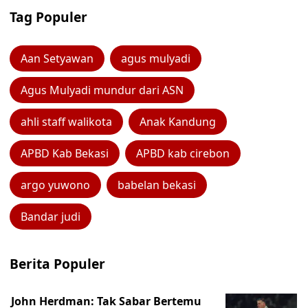
Tag Populer
Aan Setyawan
agus mulyadi
Agus Mulyadi mundur dari ASN
ahli staff walikota
Anak Kandung
APBD Kab Bekasi
APBD kab cirebon
argo yuwono
babelan bekasi
Bandar judi
Berita Populer
John Herdman: Tak Sabar Bertemu