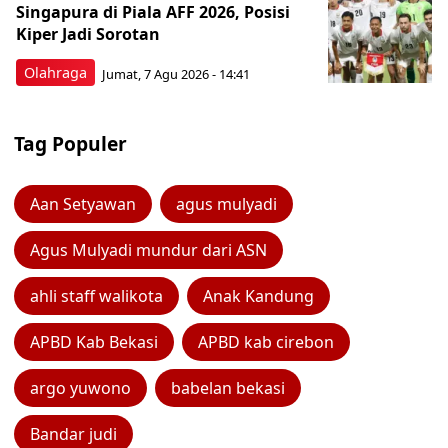
Singapura di Piala AFF 2026, Posisi
Kiper Jadi Sorotan
Olahraga
Jumat, 7 Agu 2026 - 14:41
Tag Populer
Aan Setyawan
agus mulyadi
Agus Mulyadi mundur dari ASN
ahli staff walikota
Anak Kandung
APBD Kab Bekasi
APBD kab cirebon
argo yuwono
babelan bekasi
Bandar judi