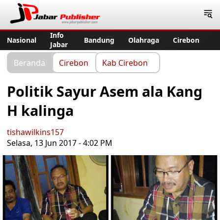
Jabar Publisher
Info
Nasional
Bandung
Olahraga
Cirebon
Jabar
Beranda
Cirebon
Kab Cirebon
Politik Sayur Asem ala Kang
H kalinga
tishawilkins157
Selasa, 13 Jun 2017 - 4:02 PM