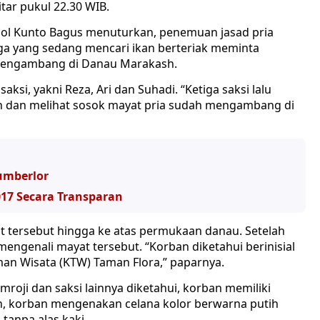
tar pukul 22.30 WIB.
ol Kunto Bagus menuturkan, penemuan jasad pria
ga yang sedang mencari ikan berteriak meminta
 mengambang di Danau Marakash.
aksi, yakni Reza, Ari dan Suhadi. “Ketiga saksi lalu
n dan melihat sosok mayat pria sudah mengambang di
Sumberlor
17 Secara Transparan
t tersebut hingga ke atas permukaan danau. Setelah
i mengenali mayat tersebut. “Korban diketahui berinisial
an Wisata (KTW) Taman Flora,” paparnya.
oji dan saksi lainnya diketahui, korban memiliki
an, korban mengenakan celana kolor berwarna putih
 tanpa alas kaki.