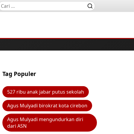
Tag Populer
527 ribu anak jabar putus sekolah
Agus Mulyadi birokrat kota cirebon
Agus Mulyadi mengundurkan diri
dari ASN