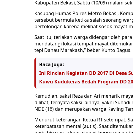
Kabupaten Bekasi, Sabtu (10/09) malam seki
Kasubag Humas Polres Metro Bekasi, Komp
tersebut bermula ketika salah seorang war
pertolongan karena melihat sosok mayat
Saat itu, teriakan warga didengar oleh para s
mendatangi lokasi tempat mayat ditemuka
tepi Danau Marakash,” beber Kunto Bagus.
Baca Juga:
Ini Rincian Kegiatan DD 2017 Di Desa 
Kuwu Kudukeras Bedah Program DD 20
Kemudian, saksi Reza dan Ari menarik maya
dilihat, ternyata saksi lainnya, yakni Suhad
NDE (16) dan merupakan warga Kavling Tam
Menurut keterangan Ketua RT setempat, Samr
keterbatasan mental (autis). Saat ditemuk
garis biru serta kaos singlet berwarna putih