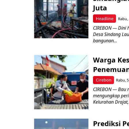
Juta
Headline
Rabu, 
CIREBON — Dini 
Desa Sindang La
bangunan...
Warga Kes
Penemuan
Cirebon
Rabu, 5
CIREBON — Bau me
mengungkap peri
Kelurahan Drajat,
Prediksi 