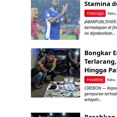
Stamina d
Olahraga
Rabu, 
JABARPUBLISHER.
berhadapan di fin
ini dijadwalkan...
Bongkar E
Terlarang,
Hingga Pa
Headline
Rabu, 
​CIREBON — Kepoli
gempuran terhada
wilayah...
Resahkan 