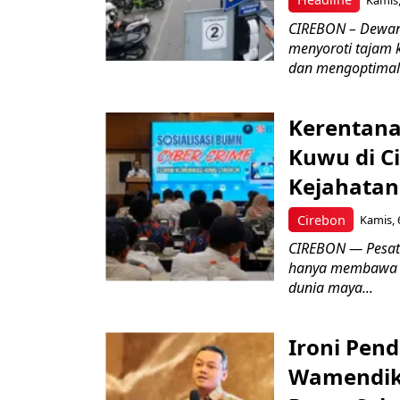
CIREBON – Dewan
menyoroti tajam 
dan mengoptimal
Kerentana
Kuwu di C
Kejahatan
Cirebon
Kamis, 
CIREBON — Pesatn
hanya membawa k
dunia maya...
Ironi Pend
Wamendik