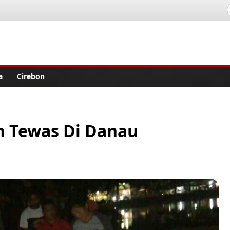
lisher
a
Cirebon
n Tewas Di Danau