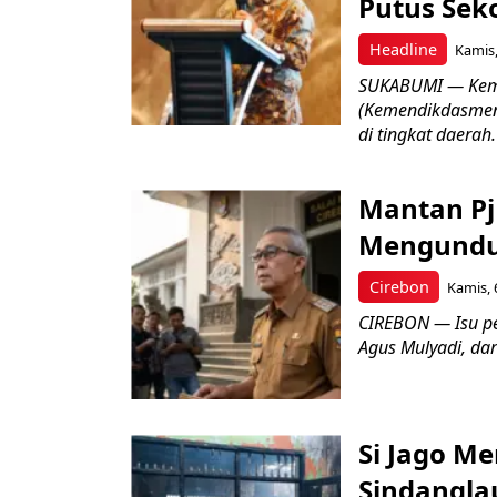
Putus Seko
Headline
Kamis,
SUKABUMI — Keme
(Kemendikdasmen)
di tingkat daerah.
Mantan Pj
Mengundur
Cirebon
Kamis, 
CIREBON — Isu pe
Agus Mulyadi, dar
Si Jago M
Sindangla