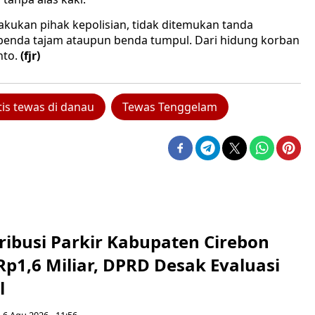
akukan pihak kepolisian, tidak ditemukan tanda
 benda tajam ataupun benda tumpul. Dari hidung korban
to.
(fjr)
is tewas di danau
Tewas Tenggelam
ribusi Parkir Kabupaten Cirebon
Rp1,6 Miliar, DPRD Desak Evaluasi
l
 6 Agu 2026 - 11:56