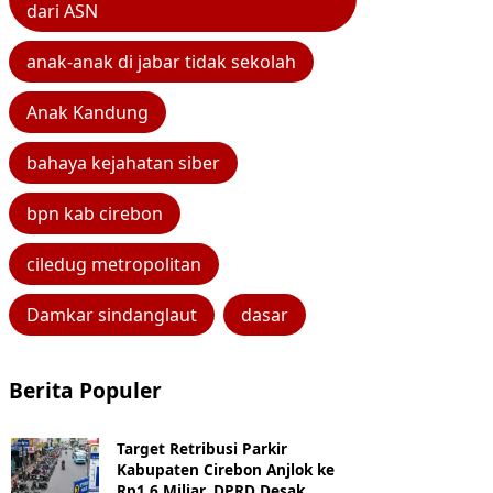
dari ASN
anak-anak di jabar tidak sekolah
Anak Kandung
bahaya kejahatan siber
bpn kab cirebon
ciledug metropolitan
Damkar sindanglaut
dasar
Berita Populer
Target Retribusi Parkir
Kabupaten Cirebon Anjlok ke
Rp1,6 Miliar, DPRD Desak