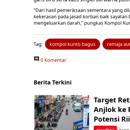
“Dari hasil pemeriksaan sementara yang dil
kekerasan pada jasad korban baik sayatan
mengeluarkan darah,” pungkas Kompol Kun
Tag:
kompol kunto bagus
remaja aut
0 Komentar
Berita Terkini
Target Ret
Anjlok ke 
Potensi Rii
Headline
Kamis,