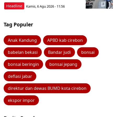
Headline
Kamis, 6 Agu 2026 - 11:56
Tag Populer
Anak Kandung
APBD kab cirebon
babelan bekasi
Bandar judi
bonsai
bonsai beringin
bonsai jepang
deflasi jabar
direktur dan dewas BUMD kota cirebon
ekspor impor