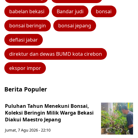
babelan bekasi
Bandar judi
bonsai
bonsai beringin
bonsai jepang
deflasi jabar
direktur dan dewas BUMD kota cirebon
ekspor impor
Berita Populer
Puluhan Tahun Menekuni Bonsai,
Koleksi Beringin Milik Warga Bekasi
Diakui Maestro Jepang
Jumat, 7 Agu 2026 - 22:10