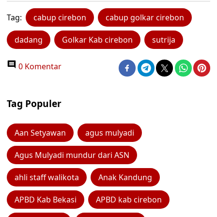
Tag:
cabup cirebon
cabup golkar cirebon
dadang
Golkar Kab cirebon
sutrija
0 Komentar
Tag Populer
Aan Setyawan
agus mulyadi
Agus Mulyadi mundur dari ASN
ahli staff walikota
Anak Kandung
APBD Kab Bekasi
APBD kab cirebon