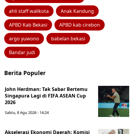
ahli staff walikota
Anak Kandung
APBD Kab Bekasi
APBD kab cirebon
argo yuwono
babelan bekasi
Bandar judi
Berita Populer
John Herdman: Tak Sabar Bertemu
Singapura Lagi di FIFA ASEAN Cup
2026
Sabtu, 8 Agu 2026 - 14:24
Akselerasi Ekonomi Daerah: Komisi