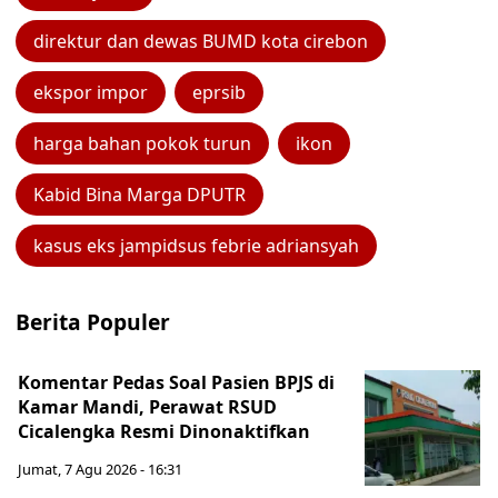
direktur dan dewas BUMD kota cirebon
ekspor impor
eprsib
harga bahan pokok turun
ikon
Kabid Bina Marga DPUTR
kasus eks jampidsus febrie adriansyah
Berita Populer
Komentar Pedas Soal Pasien BPJS di
Kamar Mandi, Perawat RSUD
Cicalengka Resmi Dinonaktifkan
Jumat, 7 Agu 2026 - 16:31