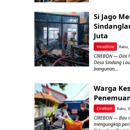
Si Jago M
Sindangla
Juta
Headline
Rabu, 
CIREBON — Dini 
Desa Sindang La
bangunan...
Warga Kes
Penemuan
Cirebon
Rabu, 5
CIREBON — Bau me
mengungkap peri