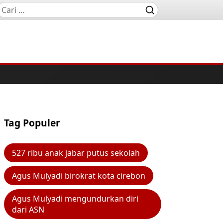
Tag Populer
527 ribu anak jabar putus sekolah
Agus Mulyadi birokrat kota cirebon
Agus Mulyadi mengundurkan diri
dari ASN