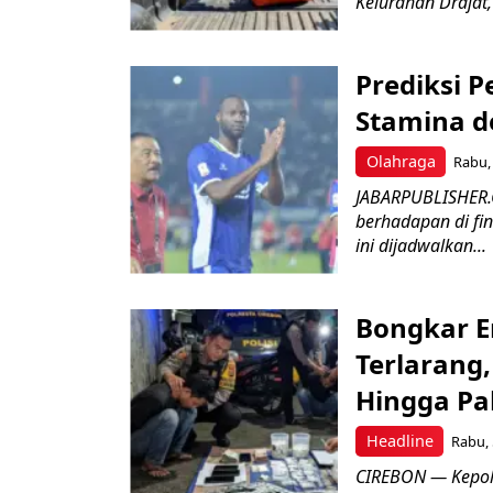
Kelurahan Drajat,
Prediksi 
Stamina d
Olahraga
Rabu, 
JABARPUBLISHER.
berhadapan di fin
ini dijadwalkan...
Bongkar E
Terlarang,
Hingga Pa
Headline
Rabu, 
​CIREBON — Kepoli