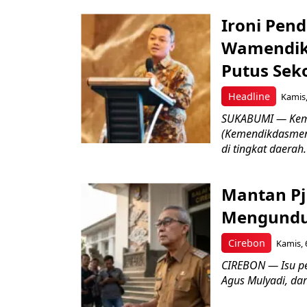
Ironi Pend
Wamendik
Putus Seko
Headline
Kamis,
SUKABUMI — Keme
(Kemendikdasmen)
di tingkat daerah.
Mantan Pj
Mengundur
Cirebon
Kamis, 
CIREBON — Isu pe
Agus Mulyadi, dar