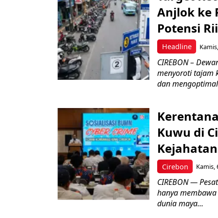
Anjlok ke 
Potensi Rii
Headline
Kamis,
CIREBON – Dewan
menyoroti tajam 
dan mengoptimal
Kerentana
Kuwu di C
Kejahatan
Cirebon
Kamis, 
CIREBON — Pesatn
hanya membawa k
dunia maya...