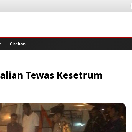
lisher
a
Cirebon
alian Tewas Kesetrum