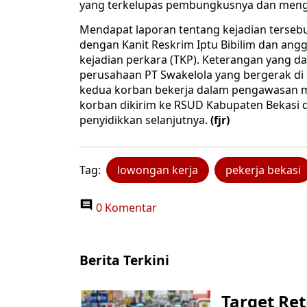
yang terkelupas pembungkusnya dan mengak
Mendapat laporan tentang kejadian tersebu
dengan Kanit Reskrim Iptu Bibilim dan ang
kejadian perkara (TKP). Keterangan yang d
perusahaan PT Swakelola yang bergerak di
kedua korban bekerja dalam pengawasan man
korban dikirim ke RSUD Kabupaten Bekasi 
penyidikkan selanjutnya.
(fjr)
Tag:
lowongan kerja
pekerja bekasi
0 Komentar
Berita Terkini
Target Ret