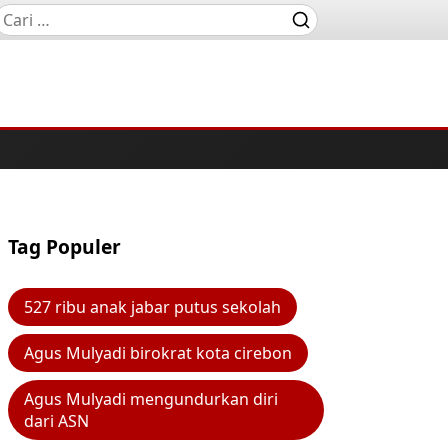
Tag Populer
527 ribu anak jabar putus sekolah
Agus Mulyadi birokrat kota cirebon
Agus Mulyadi mengundurkan diri
dari ASN