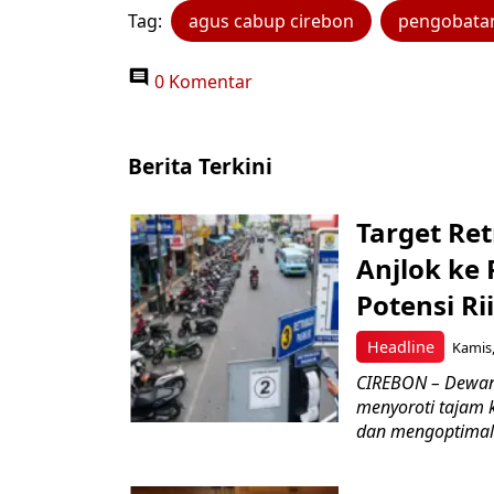
Tag:
agus cabup cirebon
pengobatan
0 Komentar
Berita Terkini
Target Ret
Anjlok ke 
Potensi Rii
Headline
Kamis,
CIREBON – Dewan
menyoroti tajam 
dan mengoptimal