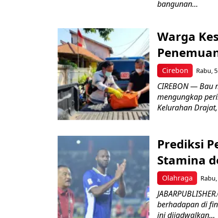
bangunan...
Warga Kes
Penemuan
Cirebon
Rabu, 5
CIREBON — Bau me
mengungkap peri
Kelurahan Drajat,
Prediksi 
Stamina d
Olahraga
Rabu, 
JABARPUBLISHER.
berhadapan di fin
ini dijadwalkan...