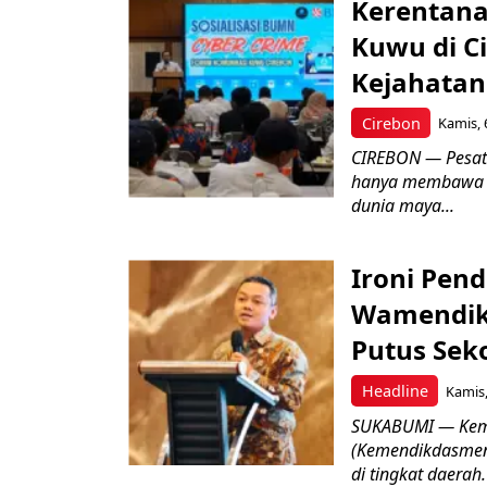
Kerentana
Kuwu di C
Kejahatan
Cirebon
Kamis, 
CIREBON — Pesatn
hanya membawa k
dunia maya...
Ironi Pend
Wamendik
Putus Seko
Headline
Kamis,
SUKABUMI — Keme
(Kemendikdasmen)
di tingkat daerah.