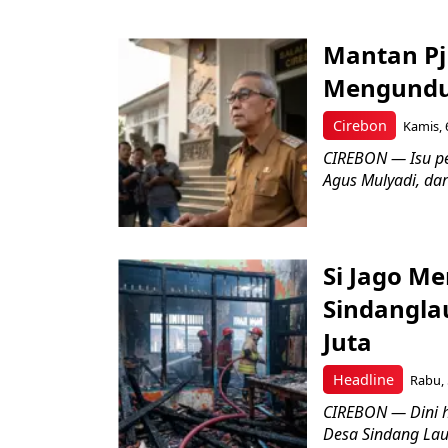
Mantan Pj
Mengundur
Cirebon
Kamis, 
CIREBON — Isu pe
Agus Mulyadi, dar
Si Jago M
Sindangla
Juta
Headline
Rabu, 
CIREBON — Dini 
Desa Sindang La