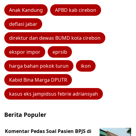
Anak Kandung
APBD kab cirebon
deflasi jabar
direktur dan dewas BUMD kota cirebon
ekspor impor
eprsib
harga bahan pokok turun
ikon
Kabid Bina Marga DPUTR
kasus eks jampidsus febrie adriansyah
Berita Populer
Komentar Pedas Soal Pasien BPJS di