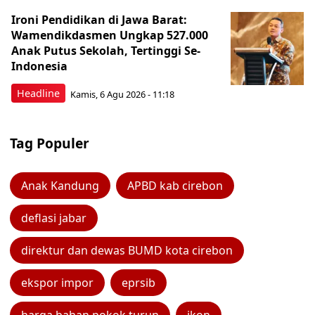
Ironi Pendidikan di Jawa Barat:
Wamendikdasmen Ungkap 527.000
Anak Putus Sekolah, Tertinggi Se-
Indonesia
Headline
Kamis, 6 Agu 2026 - 11:18
Tag Populer
Anak Kandung
APBD kab cirebon
deflasi jabar
direktur dan dewas BUMD kota cirebon
ekspor impor
eprsib