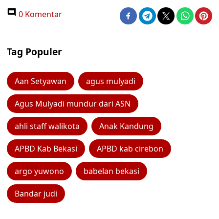
0 Komentar
Tag Populer
Aan Setyawan
agus mulyadi
Agus Mulyadi mundur dari ASN
ahli staff walikota
Anak Kandung
APBD Kab Bekasi
APBD kab cirebon
argo yuwono
babelan bekasi
Bandar judi