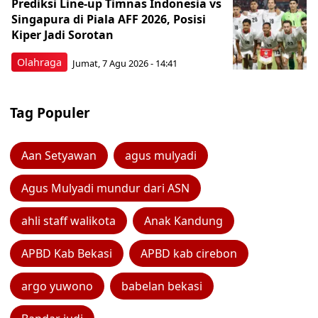
Prediksi Line-up Timnas Indonesia vs
Singapura di Piala AFF 2026, Posisi
Kiper Jadi Sorotan
Olahraga
Jumat, 7 Agu 2026 - 14:41
Tag Populer
Aan Setyawan
agus mulyadi
Agus Mulyadi mundur dari ASN
ahli staff walikota
Anak Kandung
APBD Kab Bekasi
APBD kab cirebon
argo yuwono
babelan bekasi