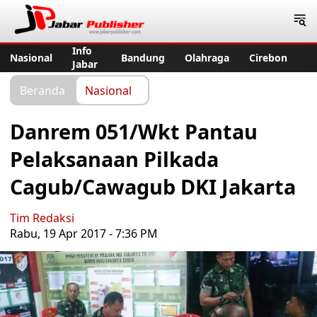
Jabar Publisher
Info
Nasional
Bandung
Olahraga
Cirebon
Jabar
Beranda
Nasional
Danrem 051/Wkt Pantau
Pelaksanaan Pilkada
Cagub/Cawagub DKI Jakarta
Tim Redaksi
Rabu, 19 Apr 2017 - 7:36 PM