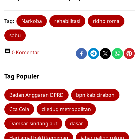
Tag:
Narkoba
rehabilitasi
ridho roma
sabu
0 Komentar
Tag Populer
Badan Anggaran DPRD
bpn kab cirebon
Cca Cola
ciledug metropolitan
Damkar sindanglaut
dasar
Hari amal bakti kemenag
jabar paling rukun