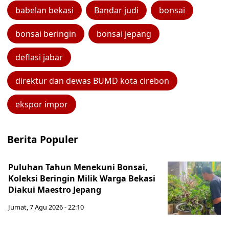
babelan bekasi
Bandar judi
bonsai
bonsai beringin
bonsai jepang
deflasi jabar
direktur dan dewas BUMD kota cirebon
ekspor impor
Berita Populer
Puluhan Tahun Menekuni Bonsai,
Koleksi Beringin Milik Warga Bekasi
Diakui Maestro Jepang
Jumat, 7 Agu 2026 - 22:10