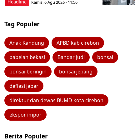
Headline
Kamis, 6 Agu 2026 - 11:56
Tag Populer
Anak Kandung
APBD kab cirebon
babelan bekasi
Bandar judi
bonsai
bonsai beringin
bonsai jepang
deflasi jabar
direktur dan dewas BUMD kota cirebon
ekspor impor
Berita Populer