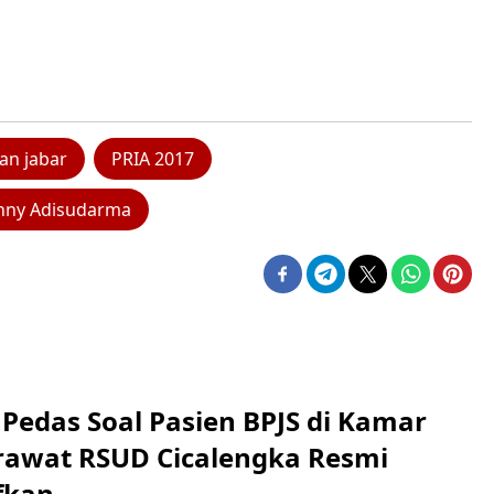
an jabar
PRIA 2017
nny Adisudarma
Pedas Soal Pasien BPJS di Kamar
rawat RSUD Cicalengka Resmi
fkan