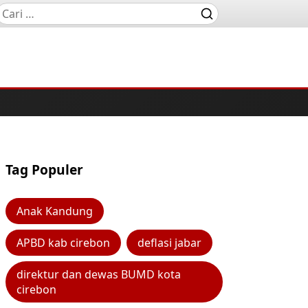
Tag Populer
Anak Kandung
APBD kab cirebon
deflasi jabar
direktur dan dewas BUMD kota
cirebon