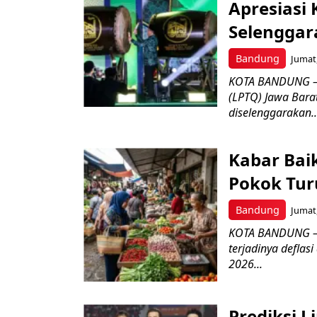
Apresiasi
Selenggar
Bandung
Jumat,
KOTA BANDUNG –
(LPTQ) Jawa Bara
diselenggarakan..
Kabar Bai
Pokok Turu
Bandung
Jumat,
KOTA BANDUNG – 
terjadinya deflas
2026...
Prediksi L