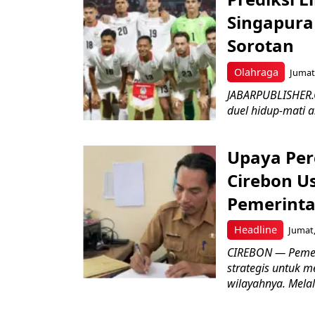
Singapura 
Sorotan
Olahraga
Jumat,
JABARPUBLISHER.
duel hidup-mati a
Upaya Per
Cirebon Us
Pemerinta
Headline
Jumat,
CIREBON — Pemer
strategis untuk m
wilayahnya. Melal