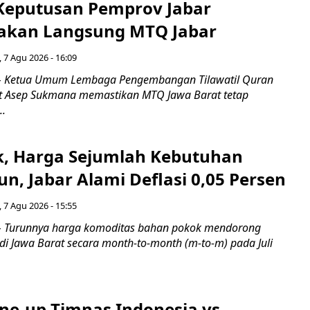
 Keputusan Pemprov Jabar
akan Langsung MTQ Jabar
 7 Agu 2026 - 16:09
 Ketua Umum Lembaga Pengembangan Tilawatil Quran
t Asep Sukmana memastikan MTQ Jawa Barat tetap
..
k, Harga Sejumlah Kebutuhan
n, Jabar Alami Deflasi 0,05 Persen
 7 Agu 2026 - 15:55
Turunnya harga komoditas bahan pokok mendorong
i di Jawa Barat secara month-to-month (m-to-m) pada Juli
ine-up Timnas Indonesia vs