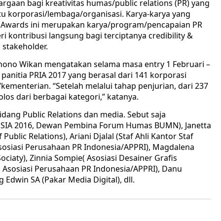
aan bagi kreativitas humas/public relations (PR) yang
u korporasi/lembaga/organisasi. Karya-karya yang
A Awards ini merupakan karya/program/pencapaian PR
kontribusi langsung bagi terciptanya credibility &
 stakeholder.
mono Wikan mengatakan selama masa entry 1 Februari –
panitia PRIA 2017 yang berasal dari 141 korporasi
menterian. “Setelah melalui tahap penjurian, dari 237
lolos dari berbagai kategori,” katanya.
bidang Public Relations dan media. Sebut saja
ESIA 2016, Dewan Pembina Forum Humas BUMN), Janetta
ublic Relations), Ariani Djalal (Staf Ahli Kantor Staf
sosiasi Perusahaan PR Indonesia/APPRI), Magdalena
iaty), Zinnia Sompie( Asosiasi Desainer Grafis
a Asosiasi Perusahaan PR Indonesia/APPRI), Danu
Edwin SA (Pakar Media Digital), dll.