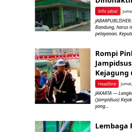
Info Jabar
Jumat
JABARPUBLISHER.
Bandung, harus m
pelayanan. Keputu
Rompi Pin
Jampidsus 
Kejagung 
Headline
Jumat,
JAKARTA — Langk
(Jampidsus) Kejak
yang...
Lembaga P