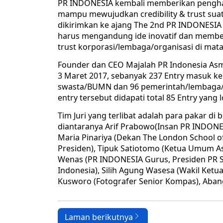
PR INDONESIA kembali memberikan pengharg
mampu mewujudkan credibility & trust suat
dikirimkan ke ajang The 2nd PR INDONESI
harus mengandung ide inovatif dan memberi 
trust korporasi/lembaga/organisasi di mata
Founder dan CEO Majalah PR Indonesia As
3 Maret 2017, sebanyak 237 Entry masuk ke 
swasta/BUMN dan 96 pemerintah/lembaga/ke
entry tersebut didapati total 85 Entry yang 
Tim Juri yang terlibat adalah para pakar di 
diantaranya Arif Prabowo(Insan PR INDON
Maria Pinariya (Dekan The London School of P
Presiden), Tipuk Satiotomo (Ketua Umum A
Wenas (PR INDONESIA Gurus, Presiden PR Soc
Indonesia), Silih Agung Wasesa (Wakil Ketu
Kusworo (Fotografer Senior Kompas), Abang 
Laman berikutnya