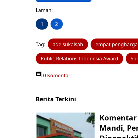
Laman:
1
2
Tag:
ade sukalsah
empat pengharga
Public Relations Indonesia Award
So
0 Komentar
Berita Terkini
Komentar 
Mandi, Pe
Dinonakti