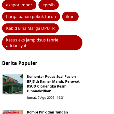
ekspor impor
eprsib
harga bahan pokok turun
ikon
Kabid Bina Marga DPUTR
kasus eks jampidsus febrie
adriansyah
Berita Populer
Komentar Pedas Soal Pasien
BPJS di Kamar Mandi, Perawat
RSUD Cicalengka Resmi
Dinonaktifkan
Jumat, 7 Agu 2026 - 16:31
Rompi Pink dan Tangan