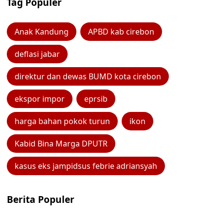
Tag Populer
Anak Kandung
APBD kab cirebon
deflasi jabar
direktur dan dewas BUMD kota cirebon
ekspor impor
eprsib
harga bahan pokok turun
ikon
Kabid Bina Marga DPUTR
kasus eks jampidsus febrie adriansyah
Berita Populer