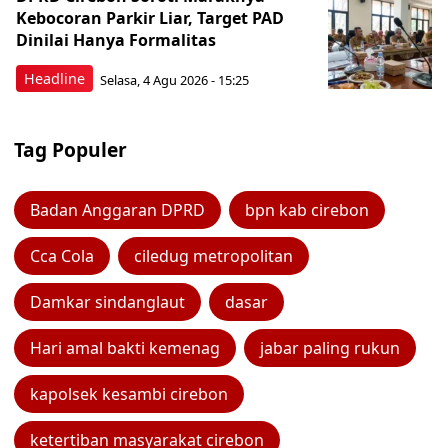
Kebocoran Parkir Liar, Target PAD
Dinilai Hanya Formalitas
Headline
Selasa, 4 Agu 2026 - 15:25
Tag Populer
Badan Anggaran DPRD
bpn kab cirebon
Cca Cola
ciledug metropolitan
Damkar sindanglaut
dasar
Hari amal bakti kemenag
jabar paling rukun
kapolsek kesambi cirebon
ketertiban masyarakat cirebon