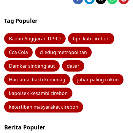
Tag Populer
Badan Anggaran DPRD
bpn kab cirebon
Cca Cola
ciledug metropolitan
Damkar sindanglaut
dasar
Hari amal bakti kemenag
jabar paling rukun
kapolsek kesambi cirebon
ketertiban masyarakat cirebon
Berita Populer