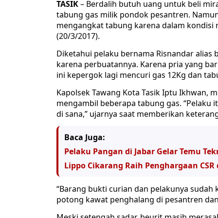
TASIK
– Berdalih butuh uang untuk beli mira
tabung gas milik pondok pesantren. Namun
mengangkat tabung karena dalam kondisi 
(20/3/2017).
Diketahui pelaku bernama Risnandar alias 
karena perbuatannya. Karena pria yang ba
ini kepergok lagi mencuri gas 12Kg dan ta
Kapolsek Tawang Kota Tasik Iptu Ikhwan, 
mengambil beberapa tabung gas. “Pelaku 
di sana,” ujarnya saat memberikan keteran
Baca Juga:
Pelaku Pangan di Jabar Gelar Temu Tek
Lippo Cikarang Raih Penghargaan CSR 
“Barang bukti curian dan pelakunya sudah k
potong kawat penghalang di pesantren dan
Meski setengah sadar, beurit masih merasak