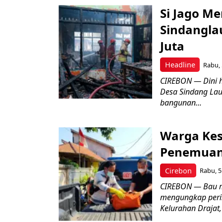
Si Jago M
Sindangla
Juta
Headline
Rabu, 
CIREBON — Dini 
Desa Sindang La
bangunan...
Warga Kes
Penemuan
Cirebon
Rabu, 5
CIREBON — Bau me
mengungkap peri
Kelurahan Drajat,