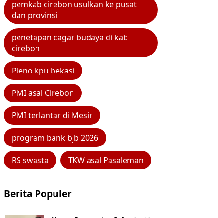
pemkab cirebon usulkan ke pusat
dan provinsi
penetapan cagar budaya di kab
cirebon
Pleno kpu bekasi
PMI asal Cirebon
PMI terlantar di Mesir
program bank bjb 2026
RS swasta
TKW asal Pasaleman
Berita Populer