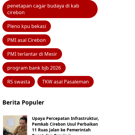
penetapan cagar budaya di kab
cirebon
Pleno kpu bekasi
PMI asal Cirebon
PMI terlantar di Mesir
program bank bjb 2026
RS swasta
TKW asal Pasaleman
Berita Populer
Upaya Percepatan Infrastruktur,
Pemkab Cirebon Usul Perbaikan
11 Ruas Jalan ke Pemerintah