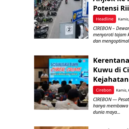
Potensi Rii
Headline
Kamis,
CIREBON – Dewan
menyoroti tajam 
dan mengoptimal
Kerentana
Kuwu di C
Kejahatan
Cirebon
Kamis, 
CIREBON — Pesatn
hanya membawa k
dunia maya...