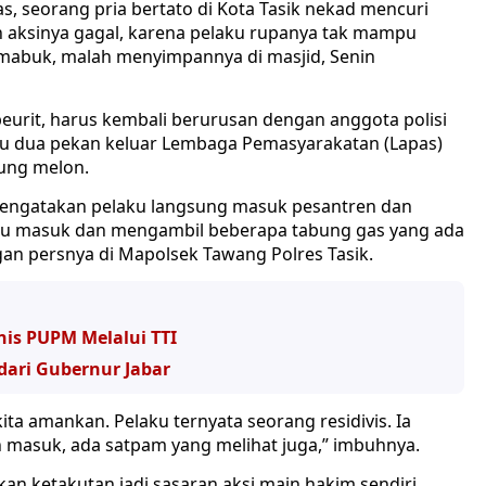
s, seorang pria bertato di Kota Tasik nekad mencuri
 aksinya gagal, karena pelaku rupanya tak mampu
mabuk, malah menyimpannya di masjid, Senin
beurit, harus kembali berurusan dengan anggota polisi
ru dua pekan keluar Lembaga Pemasyarakatan (Lapas)
bung melon.
mengatakan pelaku langsung masuk pesantren dan
itu masuk dan mengambil beberapa tabung gas yang ada
gan persnya di Mapolsek Tawang Polres Tasik.
nis PUPM Melalui TTI
dari Gubernur Jabar
ita amankan. Pelaku ternyata seorang residivis. Ia
 masuk, ada satpam yang melihat juga,” imbuhnya.
an ketakutan jadi sasaran aksi main hakim sendiri.