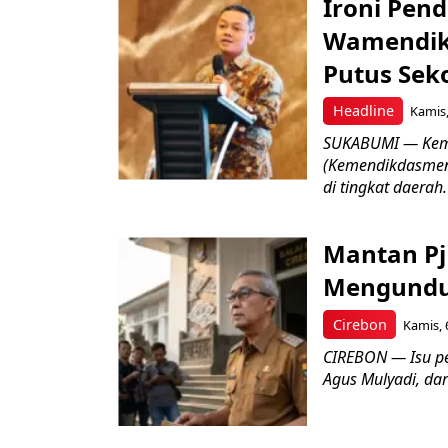
Ironi Pend
Wamendik
Putus Seko
Headline
Kamis,
SUKABUMI — Keme
(Kemendikdasmen)
di tingkat daerah.
Mantan Pj
Mengundur
Cirebon
Kamis, 
CIREBON — Isu pe
Agus Mulyadi, dar