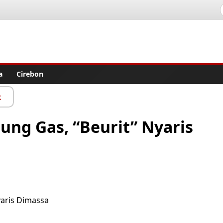
lisher
a
Cirebon
k
ung Gas, “Beurit” Nyaris