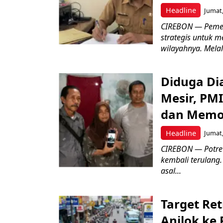
Headline
Jumat,
CIREBON — Pemer
strategis untuk m
wilayahnya. Melal
Diduga Dia
Mesir, PM
dan Memo
Headline
Jumat,
CIREBON — Potret
kembali terulang.
asal...
Target Ret
Anjlok ke 