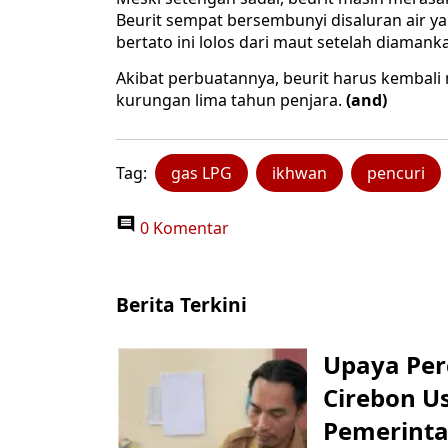
Beurit sempat bersembunyi disaluran air ya
bertato ini lolos dari maut setelah diaman
Akibat perbuatannya, beurit harus kembal
kurungan lima tahun penjara.
(and)
Tag:
gas LPG
ikhwan
pencuri
0 Komentar
Berita Terkini
Upaya Per
Cirebon Us
Pemerinta