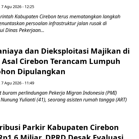
 7 Agu 2026 - 12:25
intah Kabupaten Cirebon terus mematangkan langkah
enuntaskan persoalan infrastruktur jalan rusak di
ui Dinas Pekerjaan...
niaya dan Dieksploitasi Majikan di
I Asal Cirebon Terancam Lumpuh
hon Dipulangkan
 7 Agu 2026 - 11:49
 buram perlindungan Pekerja Migran Indonesia (PMI)
 Nunung Yulianti (41), seorang asisten rumah tangga (ART)
ribusi Parkir Kabupaten Cirebon
Rp1,6 Miliar, DPRD Desak Evaluasi