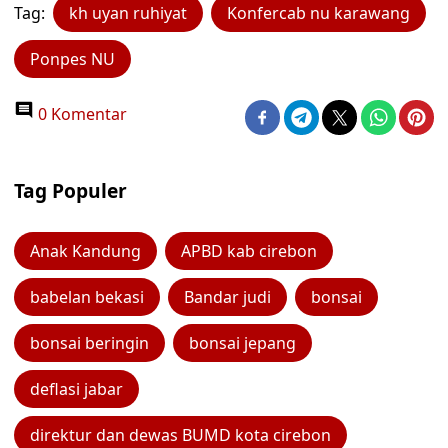
Tag:
kh uyan ruhiyat
Konfercab nu karawang
Ponpes NU
0 Komentar
Tag Populer
Anak Kandung
APBD kab cirebon
babelan bekasi
Bandar judi
bonsai
bonsai beringin
bonsai jepang
deflasi jabar
direktur dan dewas BUMD kota cirebon