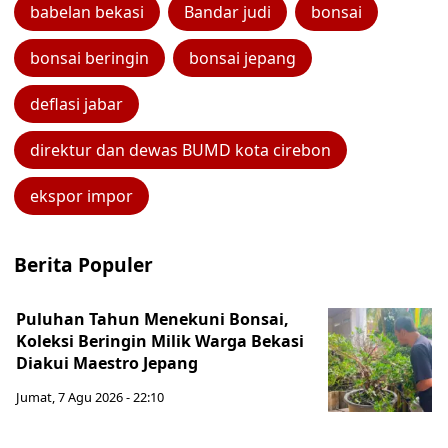
babelan bekasi
Bandar judi
bonsai
bonsai beringin
bonsai jepang
deflasi jabar
direktur dan dewas BUMD kota cirebon
ekspor impor
Berita Populer
Puluhan Tahun Menekuni Bonsai,
Koleksi Beringin Milik Warga Bekasi
Diakui Maestro Jepang
Jumat, 7 Agu 2026 - 22:10