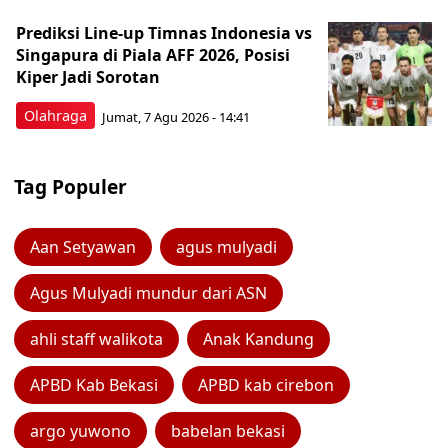
Prediksi Line-up Timnas Indonesia vs
Singapura di Piala AFF 2026, Posisi
Kiper Jadi Sorotan
Olahraga
Jumat, 7 Agu 2026 - 14:41
Tag Populer
Aan Setyawan
agus mulyadi
Agus Mulyadi mundur dari ASN
ahli staff walikota
Anak Kandung
APBD Kab Bekasi
APBD kab cirebon
argo yuwono
babelan bekasi