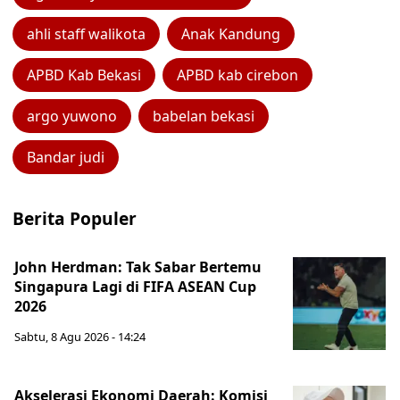
ahli staff walikota
Anak Kandung
APBD Kab Bekasi
APBD kab cirebon
argo yuwono
babelan bekasi
Bandar judi
Berita Populer
John Herdman: Tak Sabar Bertemu
Singapura Lagi di FIFA ASEAN Cup
2026
Sabtu, 8 Agu 2026 - 14:24
Akselerasi Ekonomi Daerah: Komisi