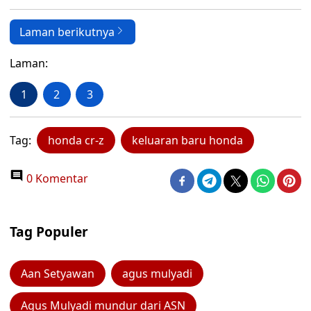
Laman berikutnya
Laman:
1
2
3
Tag:
honda cr-z
keluaran baru honda
0 Komentar
Tag Populer
Aan Setyawan
agus mulyadi
Agus Mulyadi mundur dari ASN