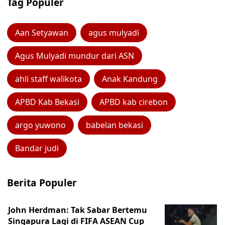
Tag Populer
Aan Setyawan
agus mulyadi
Agus Mulyadi mundur dari ASN
ahli staff walikota
Anak Kandung
APBD Kab Bekasi
APBD kab cirebon
argo yuwono
babelan bekasi
Bandar judi
Berita Populer
John Herdman: Tak Sabar Bertemu
Singapura Lagi di FIFA ASEAN Cup