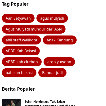
Tag Populer
Aan Setyawan
agus mulyadi
Agus Mulyadi mundur dari ASN
ahli staff walikota
Anak Kandung
APBD Kab Bekasi
APBD kab cirebon
argo yuwono
babelan bekasi
Bandar judi
Berita Populer
John Herdman: Tak Sabar
Bertemu Singapura Lagi di FIFA