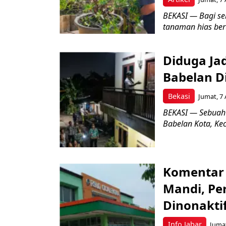
BEKASI — Bagi se
tanaman hias ber
Diduga Ja
Babelan D
Bekasi
Jumat, 7 
BEKASI — Sebuah
Babelan Kota, Ke
Komentar 
Mandi, Pe
Dinonakti
Info Jabar
Jumat