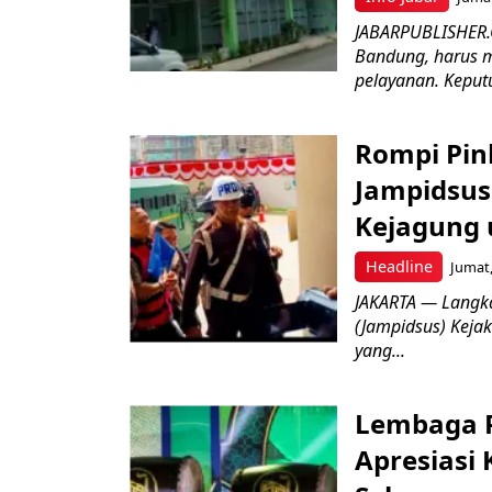
JABARPUBLISHER.
Bandung, harus m
pelayanan. Keputu
Rompi Pin
Jampidsus 
Kejagung 
Headline
Jumat,
JAKARTA — Langk
(Jampidsus) Kejak
yang...
Lembaga P
Apresiasi