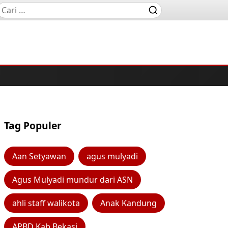
Tag Populer
Aan Setyawan
agus mulyadi
Agus Mulyadi mundur dari ASN
ahli staff walikota
Anak Kandung
APBD Kab Bekasi