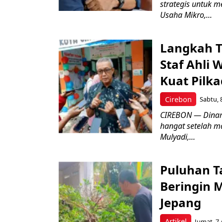
strategis untuk
Usaha Mikro,...
Langkah T
Staf Ahli 
Kuat Pilk
Cirebon
Sabtu, 
CIREBON — Dinami
hangat setelah ma
Mulyadi,...
Puluhan T
Beringin 
Jepang
Artikel
Jumat, 7 