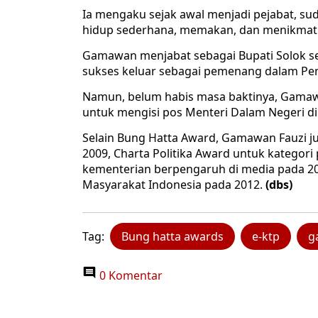
Ia mengaku sejak awal menjadi pejabat, s
hidup sederhana, memakan, dan menikmati 
Gamawan menjabat sebagai Bupati Solok sela
sukses keluar sebagai pemenang dalam Pem
Namun, belum habis masa baktinya, Gamaw
untuk mengisi pos Menteri Dalam Negeri di 
Selain Bung Hatta Award, Gamawan Fauzi 
2009, Charta Politika Award untuk katego
kementerian berpengaruh di media pada 2
Masyarakat Indonesia pada 2012.
(dbs)
Tag:
Bung hatta awards
e-ktp
g
0 Komentar