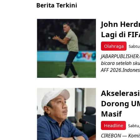
Berita Terkini
John Herd
Lagi di FI
Olahraga
Sabtu,
JABARPUBLISHER.C
bicara setelah sk
AFF 2026.Indonesi
Akseleras
Dorong UM
Masif
Headline
Sabtu,
CIREBON — Komis