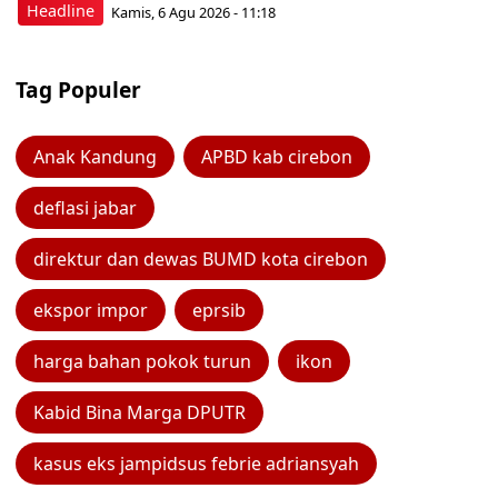
Headline
Kamis, 6 Agu 2026 - 11:18
Tag Populer
Anak Kandung
APBD kab cirebon
deflasi jabar
direktur dan dewas BUMD kota cirebon
ekspor impor
eprsib
harga bahan pokok turun
ikon
Kabid Bina Marga DPUTR
kasus eks jampidsus febrie adriansyah