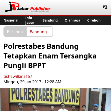
Jabar Publisher
Info
Nasional
Bandung
Olahraga
Cirebon
Jabar
Beranda
Bandung
Polrestabes Bandung
Tetapkan Enam Tersangka
Pungli BPPT
tishawilkins157
Minggu, 29 Jan 2017 - 12:28 AM