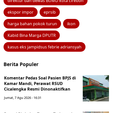
direktur dan dewas BUMD kota cirebon
ekspor impor
eprsib
harga bahan pokok turun
ikon
Kabid Bina Marga DPUTR
kasus eks jampidsus febrie adriansyah
Berita Populer
Komentar Pedas Soal Pasien BPJS di
Kamar Mandi, Perawat RSUD
Cicalengka Resmi Dinonaktifkan
Jumat, 7 Agu 2026 - 16:31