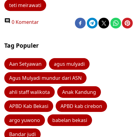
teti meirawati
0 Komentar
Tag Populer
Aan Setyawan
agus mulyadi
Agus Mulyadi mundur dari ASN
ahli staff walikota
Anak Kandung
APBD Kab Bekasi
APBD kab cirebon
argo yuwono
babelan bekasi
Bandar judi