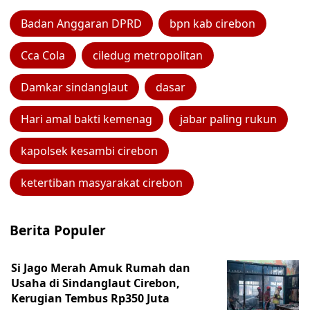
Badan Anggaran DPRD
bpn kab cirebon
Cca Cola
ciledug metropolitan
Damkar sindanglaut
dasar
Hari amal bakti kemenag
jabar paling rukun
kapolsek kesambi cirebon
ketertiban masyarakat cirebon
Berita Populer
Si Jago Merah Amuk Rumah dan
Usaha di Sindanglaut Cirebon,
Kerugian Tembus Rp350 Juta